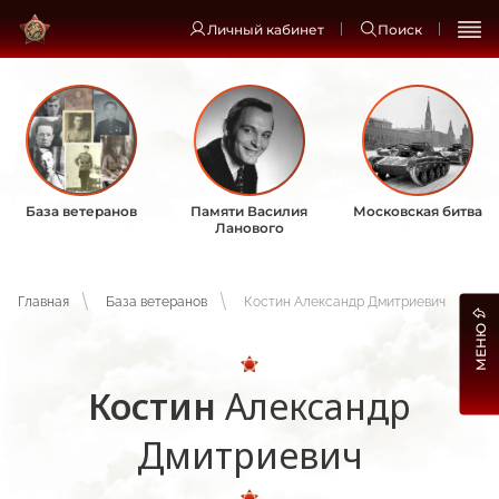
Личный кабинет
Поиск
База ветеранов
Памяти Василия
Московская битва
Ланового
Главная
База ветеранов
Костин Александр Дмитриевич
МЕНЮ
Костин
Александр
Дмитриевич