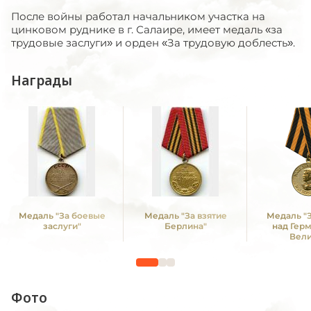
После войны работал начальником участка на
цинковом руднике в г. Салаире, имеет медаль «за
трудовые заслуги» и орден «За трудовую доблесть».
Награды
Медаль "За боевые
Медаль "За взятие
Медаль "
заслуги"
Берлина"
над Гер
Вел
Отечестве
1941 -19
Фото