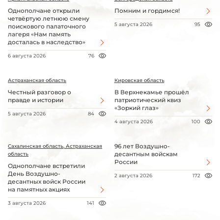
Однополчане открыли
Помним и гордимся!
четвёртую летнюю смену
5 августа 2026
95
поискового палаточного
лагеря «Нам память
досталась в наследство»
6 августа 2026
76
Астраханская область
Кировская область
Честный разговор о
В Верхнекамье прошёл
правде и истории
патриотический квиз
«Зоркий глаз»
5 августа 2026
84
4 августа 2026
100
96 лет Воздушно-
Сахалинская область, Астраханская
десантным войскам
область
России
Однополчане встретили
День Воздушно-
2 августа 2026
172
десантных войск России
на памятных акциях
3 августа 2026
141