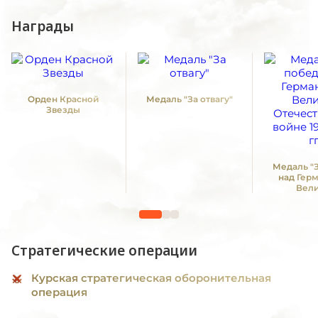
Награды
Орден Красной
Медаль "За отвагу"
Звезды
Медаль "
над Гер
Вел
Отечестве
1941 -19
Стратегические операции
Курская стратегическая оборонительная
операция