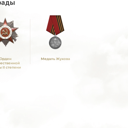
рады
Орден
Медаль Жукова
чественной
 II степени