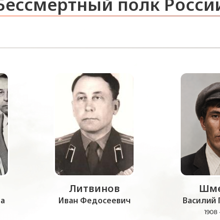
Бессмертный полк Росси
Литвинов
Шме
а
Иван Федосеевич
Василий 
1908 