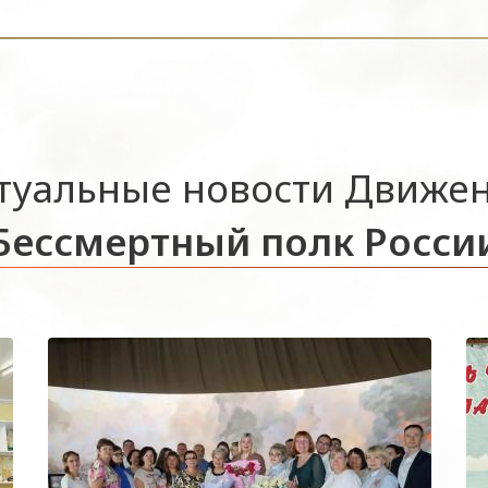
туальные новости Движе
Бессмертный полк Росси