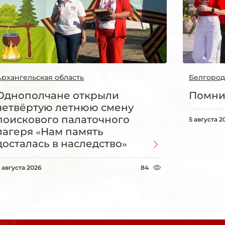
Архангельская область
Белгород
Однополчане открыли
Помни
четвёртую летнюю смену
поискового палаточного
5 августа 2
лагеря «Нам память
досталась в наследство»
 августа 2026
84