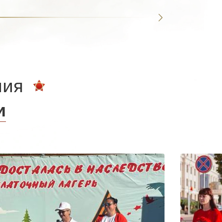
ния
и