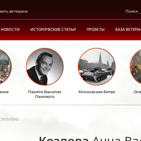
вить ветерана
Поиск
НОВОСТИ
ИСТОРИЧЕСКИЕ СТАТЬИ
ПРОЕКТЫ
БАЗА ВЕТЕРА
анов
Памяти Василия
Московская битва
Осв
Ланового
сильевна
Козлова
Анна Ва