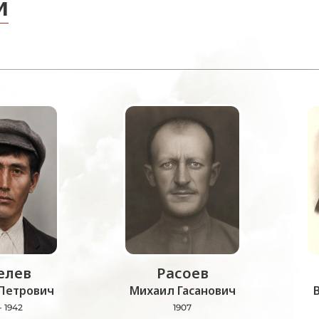
и
лев
Расоев
Петрович
Михаил Гасанович
- 1942
1907