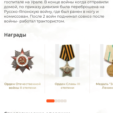
госпитале на Урале. В конце войны когда отправили
домой, по приказу дивизия была переброшена на
Русско-Японскую войну, где был ранен в ногу и
комиссован. После 2 войн поднимал совхоз после
войны- работал трактористом.
Награды
Орден Отечественной
Орден Славы III
Медаль "З
войны II степени
степени
Ленин