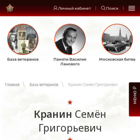
Личный кабинет
Поиск
База ветеранов
Памяти Василия
Московская битва
Ланового
Главная
База ветеранов
Кранин Семён Григорьевич
МЕНЮ
Кранин
Семён
Григорьевич