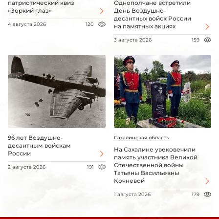
патриотический квиз
Однополчане встретили
«Зоркий глаз»
День Воздушно-
десантных войск России
4 августа 2026
120
на памятных акциях
3 августа 2026
159
96 лет Воздушно-
Сахалинская область
десантным войскам
На Сахалине увековечили
России
память участника Великой
Отечественной войны
2 августа 2026
191
Татьяны Васильевны
Кочневой
1 августа 2026
179