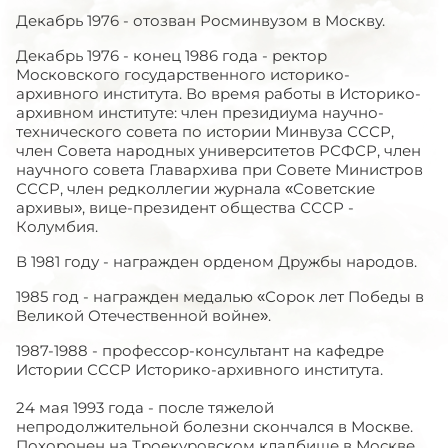
Декабрь 1976 - отозван Росминвузом в Москву.
Декабрь 1976 - конец 1986 года - ректор
Московского государственного историко-
архивного института. Во время работы в Историко-
архивном институте: член президиума научно-
технического совета по истории Минвуза СССР,
член Совета народных университетов РСФСР, член
научного совета Главархива при Совете Министров
СССР, член редколлегии журнала «Советские
архивы», вице-президент общества СССР -
Колумбия.
В 1981 году - награжден орденом Дружбы народов.
1985 год - награжден медалью «Сорок лет Победы в
Великой Отечественной войне».
1987-1988 - профессор-консультант на кафедре
Истории СССР Историко-архивного института.
24 мая 1993 года - после тяжелой
непродолжительной болезни скончался в Москве.
Похоронен на Троекуровском кладбище в Москве.