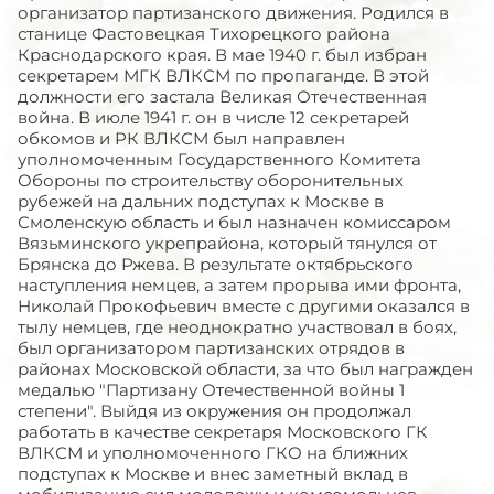
организатор партизанского движения. Родился в
станице Фастовецкая Тихорецкого района
Краснодарского края. В мае 1940 г. был избран
секретарем МГК ВЛКСМ по пропаганде. В этой
должности его застала Великая Отечественная
война. В июле 1941 г. он в числе 12 секретарей
обкомов и РК ВЛКСМ был направлен
уполномоченным Государственного Комитета
Обороны по строительству оборонительных
рубежей на дальних подступах к Москве в
Смоленскую область и был назначен комиссаром
Вязьминского укрепрайона, который тянулся от
Брянска до Ржева. В результате октябрьского
наступления немцев, а затем прорыва ими фронта,
Николай Прокофьевич вместе с другими оказался в
тылу немцев, где неоднократно участвовал в боях,
был организатором партизанских отрядов в
районах Московской области, за что был награжден
медалью "Партизану Отечественной войны 1
степени". Выйдя из окружения он продолжал
работать в качестве секретаря Московского ГК
ВЛКСМ и уполномоченного ГКО на ближних
подступах к Москве и внес заметный вклад в