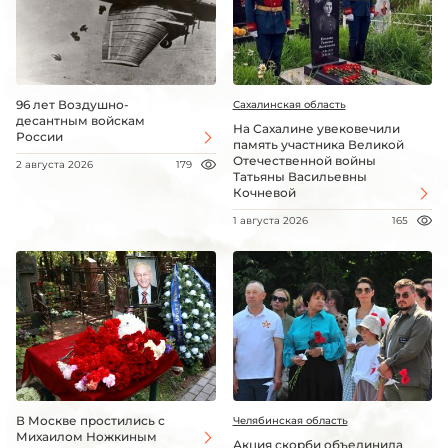
96 лет Воздушно-
Сахалинская область
десантным войскам
На Сахалине увековечили
России
память участника Великой
Отечественной войны
2 августа 2026
179
Татьяны Васильевны
Кочневой
1 августа 2026
165
В Москве простились с
Челябинская область
Михаилом Ножкиным
Акция скорби объединила