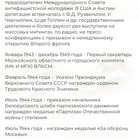
председателем Международного Совета
антифашистской молодежи. В США и Англии
делегация встречалась с Ф.Д. Рузвельтом, У.
Черчиллем, Ш.де Голлем и др. государственньми
деятелями и более двухсот раз выступила на
массовых митингах, по радио, на пресс-
конференциях с призывом к немедленному
открытию Второго фронта.
Январь 1943 - декабрь 1949 года - Первый секретарь
Московского областного и городского комитета
(МК И МГК) ВЛКСМ.
Февраль 1944 года - Указом Президиума
Верховного Совета СССР награжден орденом
Трудового Красного Знамени.
Июль 1944 года - приказом начальника
Белорусского штаба партизанского движения
награжден медалью «Партизан Отечественной
войны I степени».
Июль 1944 года - награжден медалью «За оборону
Москвы».