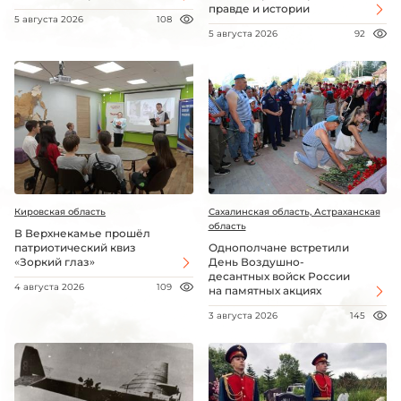
правде и истории
5 августа 2026
108
5 августа 2026
92
Кировская область
Сахалинская область, Астраханская
область
В Верхнекамье прошёл
патриотический квиз
Однополчане встретили
«Зоркий глаз»
День Воздушно-
десантных войск России
4 августа 2026
109
на памятных акциях
3 августа 2026
145