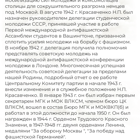
мобилизацию сил молодежи и комсомольцев
столицы для сокрушительного разгрома немцев
под Москвой. В августе 1942 г. Красавченко Н.П. был
назначен руководителем делегации студенческой
молодежи СССР, принявшей участие в работе
Первой международной антифашистской
Ассамблеи студентов в Вашингтоне, призванной
сплотить усилия молодежи на борьбу с фашизмом.
В ноябре 1942 г. делегация получила полномочия
представлять советскую молодежь на
международной антифашистской конференции
молодежи в Лондоне. Многомесячная успешная
деятельность советской делегации за пределами
нашей Родины, подробный отчет о ее работе
Центральному Комитету партии в начале 1943 г.
внесли изменения и в служебное положение Н.П.
Красавченко. В январе 1943 г. он был избран первым
секретарем МГК и МОК ВЛКСМ, членом бюро ЦК
ВЛКСМ, вошел в состав Бюро МГК и МОКВКП(б) и
работал в этой должности до начала 1950 г. Он был
награжден в 1944 г. Орденом Трудового Красного
Знамени, в 1947-1948 гг. двумя орденами Ленина,
медалями "За оборону Москвы ", "За победу над
фашистской Германией".