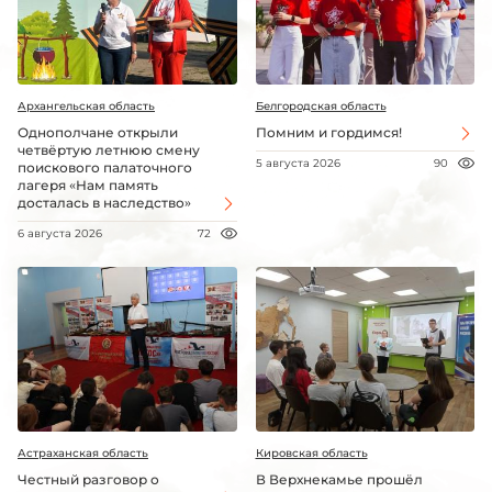
Архангельская область
Белгородская область
Однополчане открыли
Помним и гордимся!
четвёртую летнюю смену
5 августа 2026
90
поискового палаточного
лагеря «Нам память
досталась в наследство»
6 августа 2026
72
Астраханская область
Кировская область
Честный разговор о
В Верхнекамье прошёл