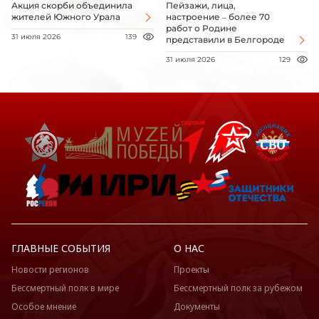
Акция скорби объединила
Пейзажи, лица,
жителей Южного Урала
настроение – более 70
работ о Родине
31 июля 2026
139
представили в Белгороде
31 июля 2026
129
ГЛАВНЫЕ СОБЫТИЯ
О НАС
Новости регионов
Проекты
Бессмертный полк в мире
Бессмертный полк за рубежом
Особое мнение
Документы