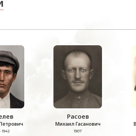
и
лев
Расоев
Петрович
Михаил Гасанович
- 1942
1907