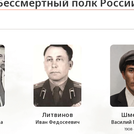
Бессмертный полк Росси
Литвинов
Шме
а
Иван Федосеевич
Василий 
1908 