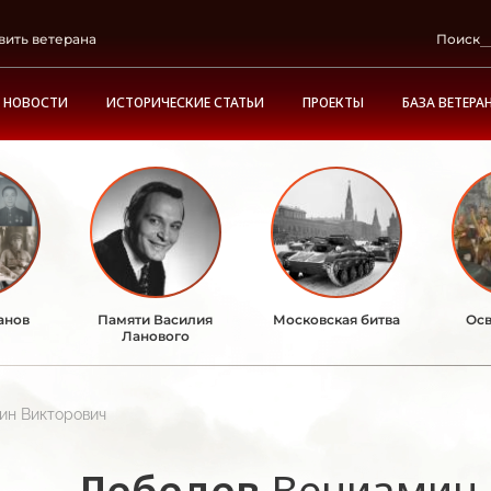
вить ветерана
Поиск
НОВОСТИ
ИСТОРИЧЕСКИЕ СТАТЬИ
ПРОЕКТЫ
БАЗА ВЕТЕРА
анов
Памяти Василия
Московская битва
Осв
Ланового
ин Викторович
Лебедев
Вениамин 