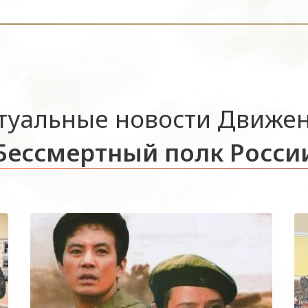
туальные новости Движе
Бессмертный полк Росси