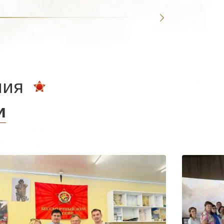
ния
и