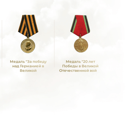
Медаль "За победу
Медаль "20 лет
Медаль 
над Германией в
Победы в Великой
Победы в
Великой
Отечественной войне
Отечествен
Отечественной войне
1941—1945 гг."
1941—19
1941 -1945 гг."