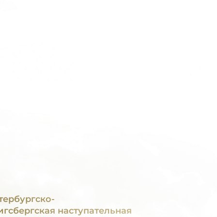
тербургско-
игсбергская наступательная