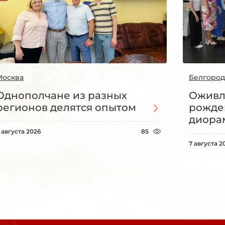
Москва
Белгород
Однополчане из разных
Оживл
регионов делятся опытом
рожде
диорам
 августа 2026
85
7 августа 2