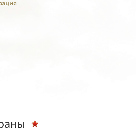
рация
ераны