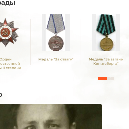
рады
Орден
Медаль "За отвагу"
Медаль "За взятие
чественной
Кенигсберга"
 II степени
о