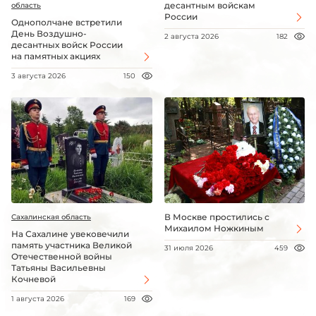
десантным войскам
область
России
Однополчане встретили
День Воздушно-
2 августа 2026
182
десантных войск России
на памятных акциях
3 августа 2026
150
В Москве простились с
Сахалинская область
Михаилом Ножкиным
На Сахалине увековечили
память участника Великой
31 июля 2026
459
Отечественной войны
Татьяны Васильевны
Кочневой
1 августа 2026
169