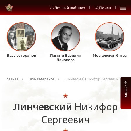
Личный кабинет
Поиск
База ветеранов
Памяти Василия
Московская битва
Ланового
Главная
База ветеранов
Линчевский Никифор Сергеевич
МЕНЮ
Линчевский
Никифор
Сергеевич