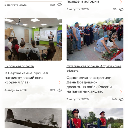
правде и истории
5 августа 2026
109
5 августа 2026
95
Кировская область
Сахалинская область, Астраханская
область
В Верхнекамье прошёл
патриотический квиз
Однополчане встретили
«Зоркий глаз»
День Воздушно-
десантных войск России
4 августа 2026
109
на памятных акциях
3 августа 2026
146