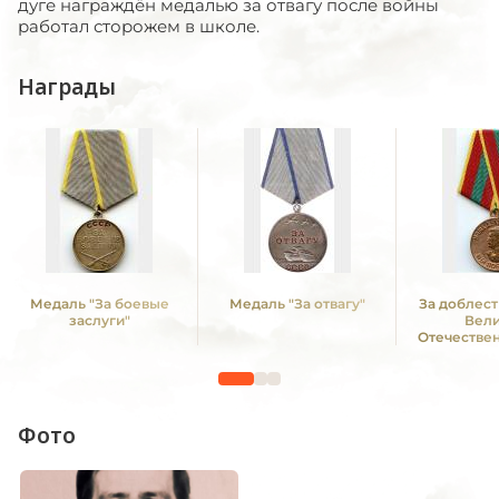
дуге награждён медалью за отвагу после войны
работал сторожем в школе.
Награды
Медаль "За боевые
Медаль "За отвагу"
За доблест
заслуги"
Вел
Отечестве
1941—1
Фото