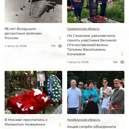
96 лет Воздушно-
Сахалинская область
десантным войскам
На Сахалине увековечили
России
память участника Великой
Отечественной войны
2 августа 2026
179
Татьяны Васильевны
Кочневой
1 августа 2026
166
В Москве простились с
Челябинская область
Михаилом Ножкиным
Акция скорби объединила