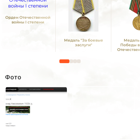
Орден Отечественной
войны I степени
Медаль "За боевые
Медаль 
заслуги"
Победы в
Отечестве
1941—19
Фото