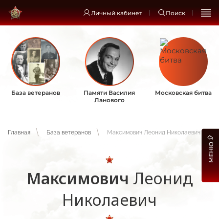
Личный кабинет
Поиск
База ветеранов
Памяти Василия
Московская битва
Ланового
Главная
База ветеранов
Максимович Леонид Николаевич
МЕНЮ
Максимович
Леонид
Николаевич