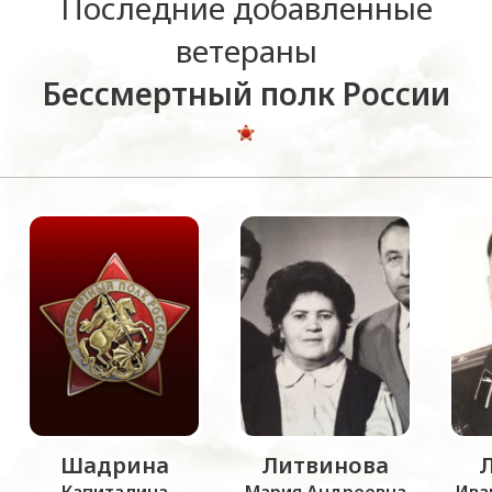
Последние добавленные
ветераны
Бессмертный полк России
Шадрина
Литвинова
Капиталина
Мария Андреевна
Ива