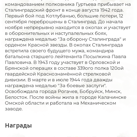
командованием полковника Гуртьева прибывает на
Сталинградский фронт в конце августа 1942 года.
Первый бой под Котлубанью, большие потери, 12
сентября переброшены в Сталинград. До начала
ноября непрерывно находится в окопах и участвует
в оборонительных и наступалельных боях,
награждена медалью "За оборону Сталинграда" и
орденом Красной звезды. В окопах Сталинграда
встретила своего будущего мужа, командира
батальона старшего лейтенанта Посылкина Павла
Павловича. В 1943 году участвует в Орловской и
Брянской операцях в составе 339ого полка 120ой
гвардейской Краснознамённой стрелковой
дивизии. В марте и в июле 1944 года дважды
награждена медалью "За боевые заслуги".
Освобождала города Рогачев, Бобруйск, Минск,
Белосток. После войны жила в городе Калачинске
Омской области и работала на Механическом
заводе.
Награды