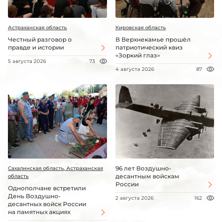
Астраханская область
Кировская область
Честный разговор о
В Верхнекамье прошёл
правде и истории
патриотический квиз
«Зоркий глаз»
5 августа 2026
73
4 августа 2026
87
96 лет Воздушно-
Сахалинская область, Астраханская
десантным войскам
область
России
Однополчане встретили
День Воздушно-
2 августа 2026
162
десантных войск России
на памятных акциях