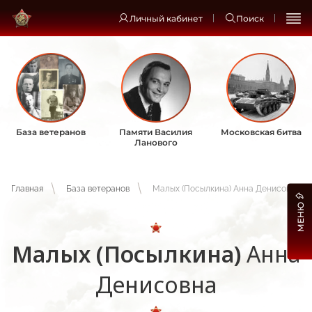
Личный кабинет
Поиск
База ветеранов
Памяти Василия
Московская битва
Ланового
Главная
База ветеранов
Малых (Посылкина) Анна Денисовна
МЕНЮ
Малых (Посылкина)
Анна
Денисовна