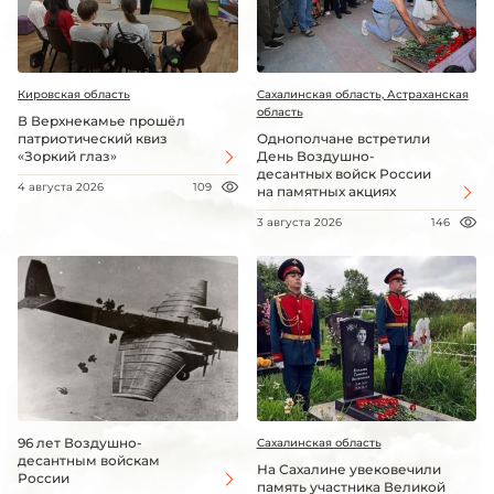
Кировская область
Сахалинская область, Астраханская
область
В Верхнекамье прошёл
патриотический квиз
Однополчане встретили
«Зоркий глаз»
День Воздушно-
десантных войск России
4 августа 2026
109
на памятных акциях
3 августа 2026
146
96 лет Воздушно-
Сахалинская область
десантным войскам
На Сахалине увековечили
России
память участника Великой