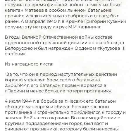
получил во время финской войны: в тяжелых боях
капитан Матвеев в особом лыжном батальоне
проявил исключительную храбрость и отвагу, был
ранен. А 8 апреля 1940 г. в Кремле Григорий Кузьмич
получил эту награду из рук М.И.Калинина.
В годы Великой Отечественной войны составе
орденоносной стрелковой дивизии он освобождал
Белоруссию и был награжден Орденом «Кутузова III
степени».
Из наградного листа:
"За то, что он в период наступательных действий
хорошо управлял боем своего батальона.
25.06.1944г. его батальон первым ворвался в
г.Паричи и нанес большие потери противнику.
4 июля 1944 г. в борьбе за г.Несвиж его батальон
обходил маневром и сбивал боевые заслоны
противника и стремительно приблизился к городу и
завязал бой на его окраине. Во взаимодействии с
другими подразделениями город был взят и
очищен от противника, которому были нанесены