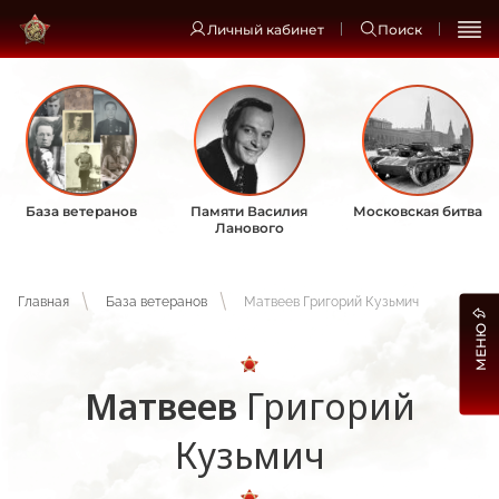
Личный кабинет
Поиск
База ветеранов
Памяти Василия
Московская битва
Ланового
Главная
База ветеранов
Матвеев Григорий Кузьмич
МЕНЮ
Матвеев
Григорий
Кузьмич