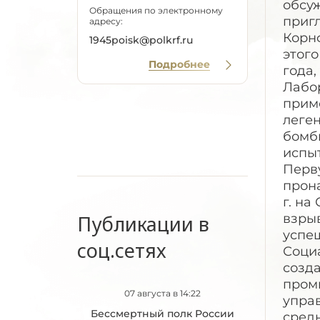
обсуж
Обращения по электронному
пригл
адресу:
Корнф
1945poisk@polkrf.ru
этог
Подробнее
года,
Лабор
приме
леге
бомбы
испыт
Перв
прона
г. н
Публикации в
взрыв
успе
соц.сетях
Социа
созд
пром
07 августа в 14:22
упра
Бессмертный полк России
сред