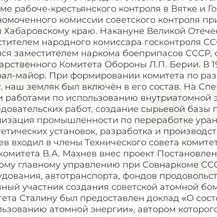
ме рабоче-крестьянского контроля в Вятке и Г
номоченного комиссии советского контроля пр
м Хабаровскому краю. Накануне Великой Отеч
тителем народного комиссара госконтроля СССР
лся заместителем наркома боеприпасов СССР,
арственного Комитета Обороны Л.П. Берии. В 1
рал-майор. При формировании комитета по раз
г. наш земляк был включён в его состав. На Сп
и работами по использованию внутриатомной э
довательских работ, создание сырьевой базы 
низация промышленности по переработке урана
етических установок, разработка и производст
в входил в члены Технического совета комите
комитета В.А. Махнев внес проект Постановле
ому главному управлению при Совнаркоме СС
дования, автотранспорта, фондов продовольств
ный участник создания советской атомной бомб
тета Сталину был предоставлен доклад «О сос
льзованию атомной энергии», автором которог