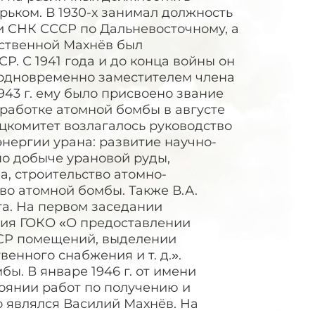
орьком. В 1930-х занимал должность
и СНК СССР по Дальневосточному, а
ественной Махнёв был
. С 1941 года и до конца войны он
 одновременно заместителем члена
943 г. ему было присвоено звание
работке атомной бомбы в августе
ецкомитет возлагалось руководство
нергии урана: развитие научно-
по добыче урановой руды,
, строительство атомно-
во атомной бомбы. Также В.А.
та. На первом заседании
ния ГОКО «О предоставлении
СР помещений, выделении
енного снабжения и т. д.».
ы. В январе 1946 г. от имени
тоянии работ по получению и
о являлся Василий Махнёв. На