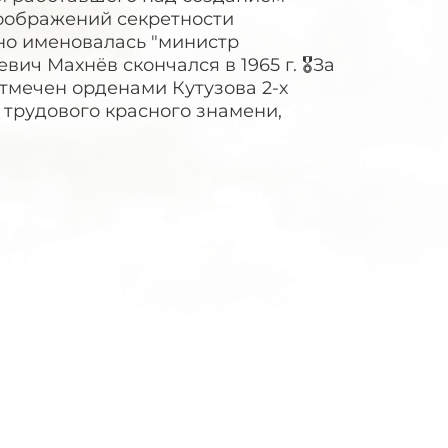
оображений секретности
но именовалась "министр
ич Махнёв скончался в 1965 г. 🎖За
тмечен орденами Кутузова 2-х
 трудового красного знамени,