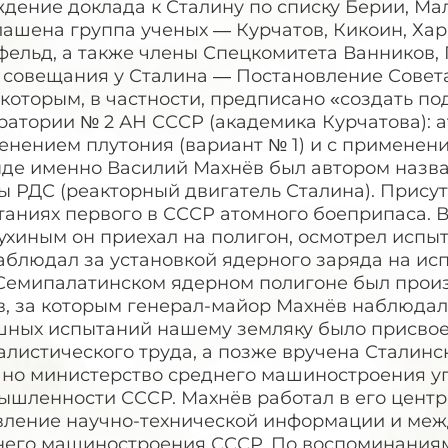
дение доклада к Сталину по списку Берии, Ма
ашена группа ученых — Курчатов, Кикоин, Хар
ельд, а также члены Спецкомитета Ванников, 
о совещания у Сталина — Постановление Совет
 которым, в частности, предписано «создать п
атории № 2 АН СССР (академика Курчатова): а
нением плутония (вариант № 1) и с применение
нде именно Василий Махнёв был автором назва
 РДС (реакторный двигатель Сталина). Присут
аниях первого в СССР атомного боеприпаса. Вм
ухиным он приехал на полигон, осмотрел испы
блюдал за установкой ядерного заряда на исп
а Семипалатинском ядерном полигоне был про
, за которым генерал-майор Махнёв наблюдал 
шных испытаний нашему земляку было присвое
листического труда, а позже вручена Сталинск
ано министерство среднего машиностроения у
ышленности СССР. Махнёв работал в его центр
вление научно-технической информации и меж
него машиностроения СССР. По воспоминания