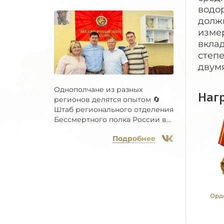
водо
долж
измер
вкла
степ
двум
Однополчане из разных
Наг
регионов делятся опытом 🔄
Штаб регионального отделения
Бессмертного полка России в...
Подробнее
Орд