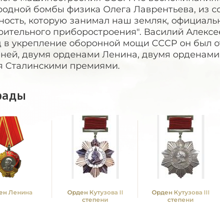
родной бомбы физика Олега Лаврентьева, из с
ность, которую занимал наш земляк, официаль
ительного приборостроения". Василий Алексеев
д в укрепление оборонной мощи СССР он был о
еней, двумя орденами Ленина, двумя орденами
я Сталинскими премиями.
рады
ен Ленина
Орден Кутузова II
Орден Кутузова III
степени
степени