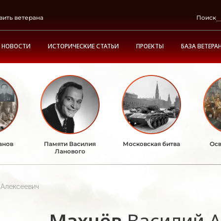
вить ветерана
Поиск
НОВОСТИ
ИСТОРИЧЕСКИЕ СТАТЬИ
ПРОЕКТЫ
БАЗА ВЕТЕРА
анов
Памяти Василия
Московская битва
Осв
Ланового
 Алексеевич
Махнёв
Василий А