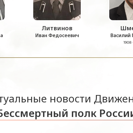
Литвинов
Шме
а
Иван Федосеевич
Василий 
1908 
туальные новости Движе
Бессмертный полк Росси