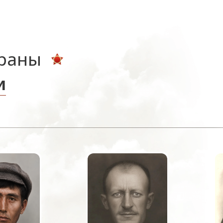
ераны
и