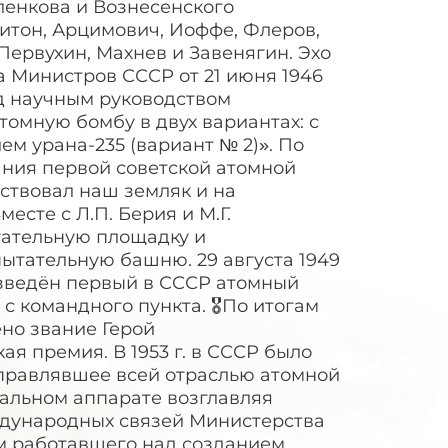
ленкова и Вознесенского
итон, Арцимович, Иоффе, Флеров,
Первухин, Махнев и Завенягин. Эхо
а Министров СССР от 21 июня 1946
од научным руководством
томную бомбу в двух вариантах: с
м урана-235 (вариант № 2)». По
ния первой советской атомной
ствовал наш земляк и на
есте с Л.П. Берия и М.Г.
тательную площадку и
ытательную башню. 29 августа 1949
изведён первый в СССР атомный
с командного пункта. 🎖По итогам
но звание Герой
ая премия. В 1953 г. в СССР было
правлявшее всей отраслью атомной
альном аппарате возглавляя
дународных связей Министерства
м работавшего над созданием