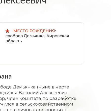
:
МЕСТО РОЖДЕНИЯ:
слобода Демьянка, Кировская
область
рана
лободе Демьянка (ныне в черте
родился Василий Алексеевич
ор, член комитета по разработке
учился в сельскохозяйственном
л на различных должностях в