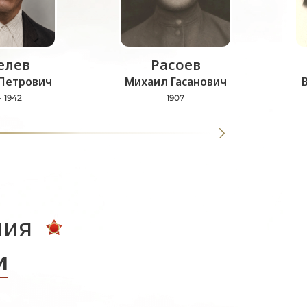
лев
Расоев
Петрович
Михаил Гасанович
- 1942
1907
ния
и