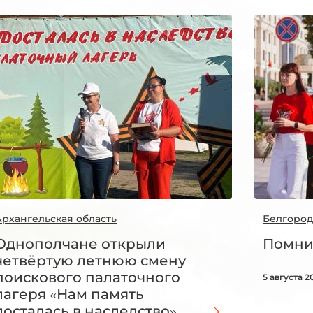
Архангельская область
Белгород
Однополчане открыли
Помни
четвёртую летнюю смену
поискового палаточного
5 августа 2
лагеря «Нам память
досталась в наследство»