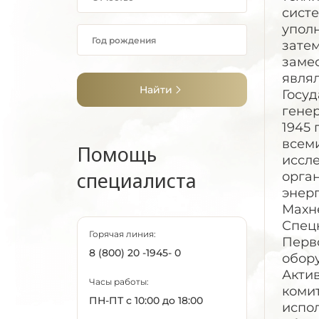
систе
упол
зате
замес
явля
Найти
Госуд
гене
1945 
всем
Помощь
иссле
специалиста
орга
энерг
Махне
Спец
Горячая линия:
Перв
8 (800) 20 -1945- 0
обору
Актив
Часы работы:
коми
ПН-ПТ с 10:00 до 18:00
испо