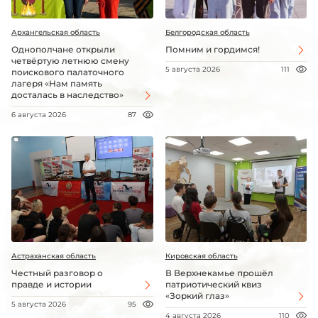
Архангельская область
Белгородская область
Однополчане открыли
Помним и гордимся!
четвёртую летнюю смену
5 августа 2026
111
поискового палаточного
лагеря «Нам память
досталась в наследство»
6 августа 2026
87
Астраханская область
Кировская область
Честный разговор о
В Верхнекамье прошёл
правде и истории
патриотический квиз
«Зоркий глаз»
5 августа 2026
95
4 августа 2026
110