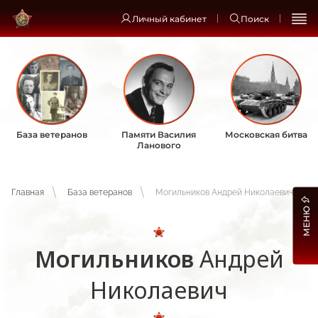
Личный кабинет
Поиск
База ветеранов
Памяти Василия
Московская битва
Ланового
Главная
База ветеранов
Могильников Андрей Николаевич
МЕНЮ
Могильников
Андрей
Николаевич