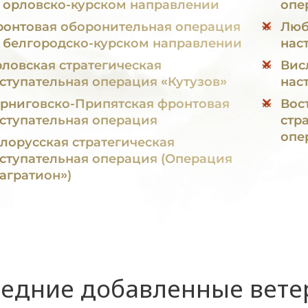
 орловско-курском направлении
опе
онтовая оборонительная операция
Люб
 белгородско-курском направлении
нас
ловская стратегическая
Вис
ступательная операция «Кутузов»
нас
рниговско-Припятская фронтовая
Вос
ступательная операция
стр
опе
лорусская стратегическая
ступательная операция (Операция
агратион»)
едние добавленные вет