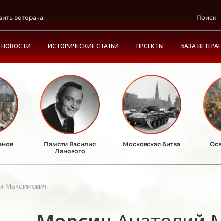
вить ветерана
Поиск
НОВОСТИ
ИСТОРИЧЕСКИЕ СТАТЬИ
ПРОЕКТЫ
БАЗА ВЕТЕРА
анов
Памяти Василия
Московская битва
Осв
Ланового
й Максимович
Морсин
Анатолий 