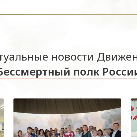
туальные новости Движе
Бессмертный полк Росси