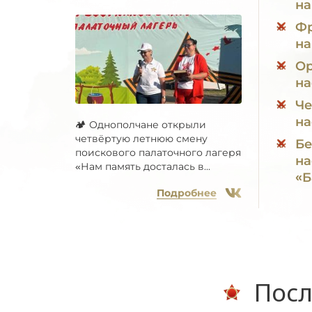
на
Фр
на
Ор
на
Че
на
🏕 Однополчане открыли
четвёртую летнюю смену
Бе
поискового палаточного лагеря
на
«Нам память досталась в...
«Б
Подробнее
Посл