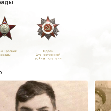
рады
н Красной
Орден
Звезды
Отечественной
войны II степени
о