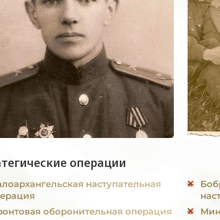
атегические операции
лоархангельская наступательная
Боб
ерация
нас
онтовая оборонительная операция
Минска