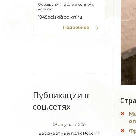
Обращения по электронному
адресу:
1945poisk@polkrf.ru
Подробнее
Публикации в
Стр
соц.сетях
Ма
оп
06 августа в 12:00
Фр
Бессмертный полк России