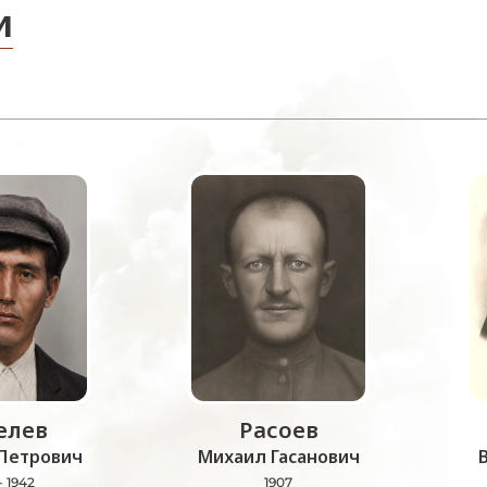
и
лев
Расоев
Петрович
Михаил Гасанович
- 1942
1907