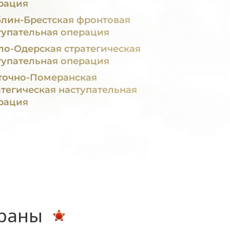
рация
лин-Брестская фронтовая
тупательная операция
ло-Одерская стратегическая
тупательная операция
точно-Померанская
атегическая наступательная
рация
ераны