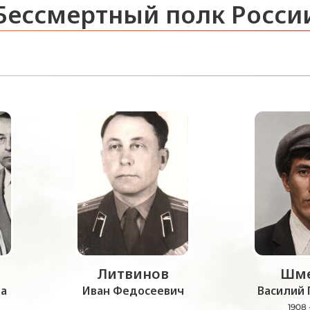
Бессмертный полк Росси
Литвинов
Шме
а
Иван Федосеевич
Василий 
1908 