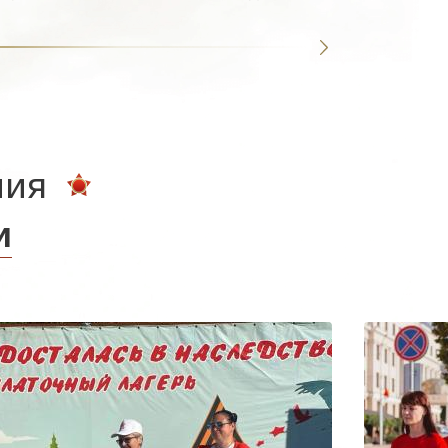
ния
и