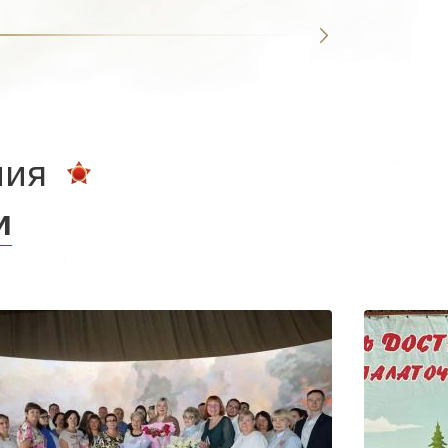
ния
и