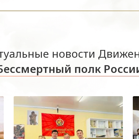
туальные новости Движе
Бессмертный полк Росси