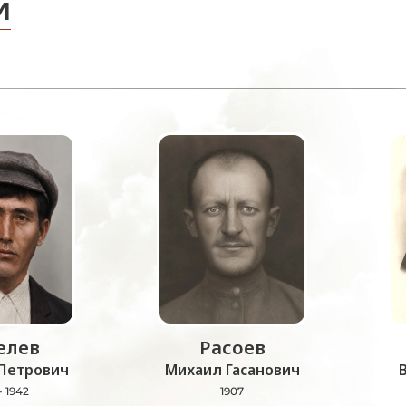
и
лев
Расоев
Петрович
Михаил Гасанович
- 1942
1907