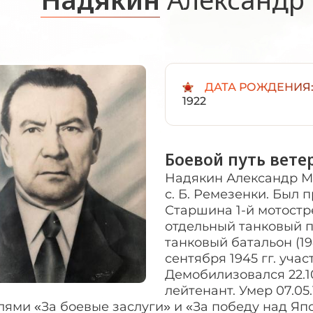
ДАТА РОЖДЕНИЯ
1922
Боевой путь вете
Надякин Александр Мих
с. Б. Ремезенки. Был п
Старшина 1-й мотостре
отдельный танковый по
танковый батальон (194
сентября 1945 гг. уча
Демобилизовался 22.10
лейтенант. Умер 07.05
ями «За боевые заслуги» и «За победу над Яп