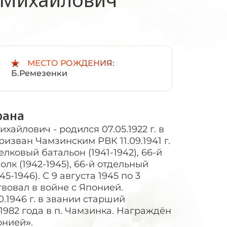
:
МЕСТО РОЖДЕНИЯ:
Б.Ремезенки
рана
айлович - родился 07.05.1922 г. в
ризван Чамзинским РВК 11.09.1941 г.
лковый батальон (1941-1942), 66-й
лк (1942-1945), 66-й отдельный
5-1946). С 9 августа 1945 по 3
ствовал в войне с Японией.
.1946 г. в звании старший
.1982 года в п. Чамзинка. Награждён
онией».