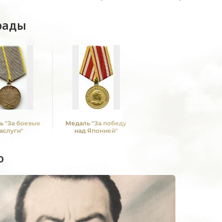
рады
ь "За боевые
Медаль "За победу
аслуги"
над Японией"
о