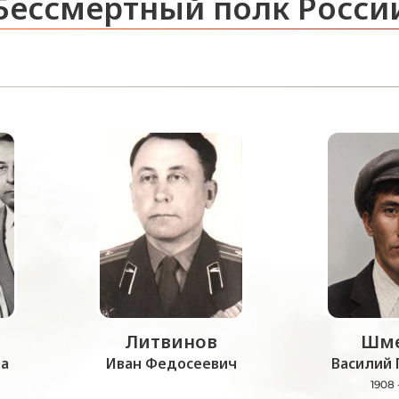
Бессмертный полк Росси
Литвинов
Шме
а
Иван Федосеевич
Василий 
1908 