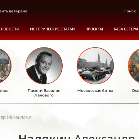
вить ветерана
Поиск
НОВОСТИ
ИСТОРИЧЕСКИЕ СТАТЬИ
ПРОЕКТЫ
БАЗА ВЕТЕРА
анов
Памяти Василия
Московская битва
Осв
Ланового
ндр Михайлович
Надякин
Александр