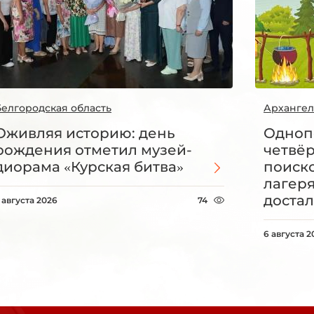
Белгородская область
Архангел
Оживляя историю: день
Одноп
рождения отметил музей-
четвё
диорама «Курская битва»
поиск
лагеря
достал
 августа 2026
74
6 августа 2