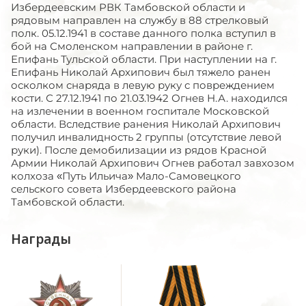
Избердеевским РВК Тамбовской области и
рядовым направлен на службу в 88 стрелковый
полк. 05.12.1941 в составе данного полка вступил в
бой на Смоленском направлении в районе г.
Епифань Тульской области. При наступлении на г.
Епифань Николай Архипович был тяжело ранен
осколком снаряда в левую руку с повреждением
кости. С 27.12.1941 по 21.03.1942 Огнев Н.А. находился
на излечении в военном госпитале Московской
области. Вследствие ранения Николай Архипович
получил инвалидность 2 группы (отсутствие левой
руки). После демобилизации из рядов Красной
Армии Николай Архипович Огнев работал завхозом
колхоза «Путь Ильича» Мало-Самовецкого
сельского совета Избердеевского района
Тамбовской области.
Награды