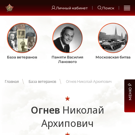
Личный кабинет
Поиск
База ветеранов
Памяти Василия
Московская битва
Ланового
Главная
База ветеранов
Огнев Николай Архипович
МЕНЮ
Огнев
Николай
Архипович