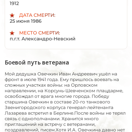
1912
ДАТА СМЕРТИ:
25 июня 1986
МЕСТО СМЕРТИ:
п.г.т. Александро-Невский
Боевой путь ветерана
Мой дедушка Овечкин Иван Андреевич ушёл на
фронт в июле 1941 года. Ему пришлось воевать на
сложных участках войны: на Орловском
направлении, на Корсунь-Шевченском плацдарме,
освобождал от врага многие города. Победу
старшина Овечкин в составе 20-го танкового
Звенигородского корпуса генерал-лейтенанта
Лазарева встретил в Берлине.После войны не терял
связь с однополчанами. Хранится много
приглашений на встречу с ветеранами,
поздравлений, писем.Хотя И.А. Овечкина давно нет