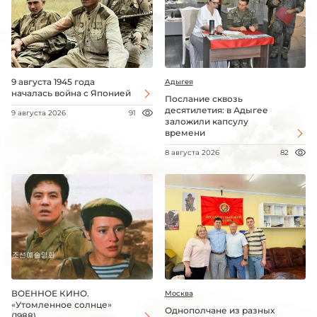
9 августа 1945 года
Адыгея
началась война с Японией
Послание сквозь
десятилетия: в Адыгее
9 августа 2026
91
заложили капсулу
времени
8 августа 2026
82
ВОЕННОЕ КИНО.
Москва
«Утомленное солнце»
Однополчане из разных
(1988)