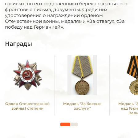
в живых, но его родственники бережно хранят его
фронтовые письма, документы. Среди них
удостоверения о награждении орденом
Отечественной войны, медалями «За отвагу», «За
победу над Германией».
Награды
Орден Отечественной
Медаль "За боевые
Медаль "
войны I степени
заслуги"
над Гер
Вел
Отечестве
1941 -19