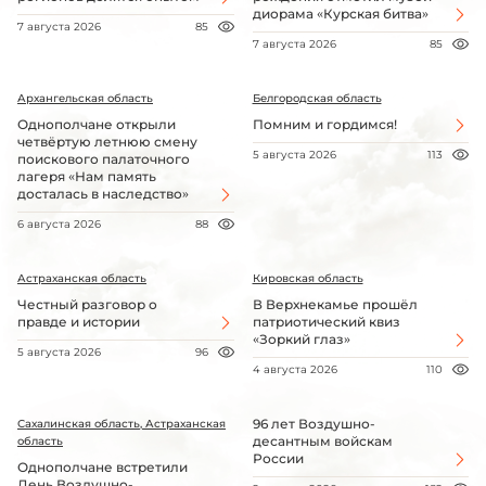
диорама «Курская битва»
7 августа 2026
85
7 августа 2026
85
Архангельская область
Белгородская область
Однополчане открыли
Помним и гордимся!
четвёртую летнюю смену
5 августа 2026
113
поискового палаточного
лагеря «Нам память
досталась в наследство»
6 августа 2026
88
Астраханская область
Кировская область
Честный разговор о
В Верхнекамье прошёл
правде и истории
патриотический квиз
«Зоркий глаз»
5 августа 2026
96
4 августа 2026
110
96 лет Воздушно-
Сахалинская область, Астраханская
десантным войскам
область
России
Однополчане встретили
День Воздушно-