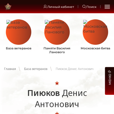
Личный кабинет
Поиск
База ветеранов
Памяти Василия
Московская битва
Ланового
Главная
База ветеранов
Пиюков Денис Антонович
МЕНЮ
Пиюков
Денис
Антонович