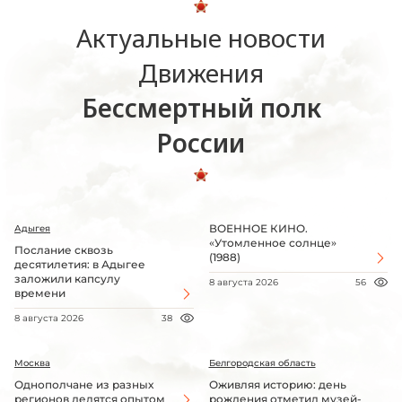
Актуальные новости
Движения
Бессмертный полк
России
ВОЕННОЕ КИНО.
Адыгея
«Утомленное солнце»
Послание сквозь
(1988)
десятилетия: в Адыгее
заложили капсулу
8 августа 2026
56
времени
8 августа 2026
38
Москва
Белгородская область
Однополчане из разных
Оживляя историю: день
регионов делятся опытом
рождения отметил музей-