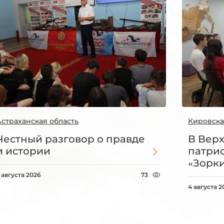
Астраханская область
Кировска
Честный разговор о правде
В Вер
и истории
патри
«Зорки
 августа 2026
73
4 августа 2