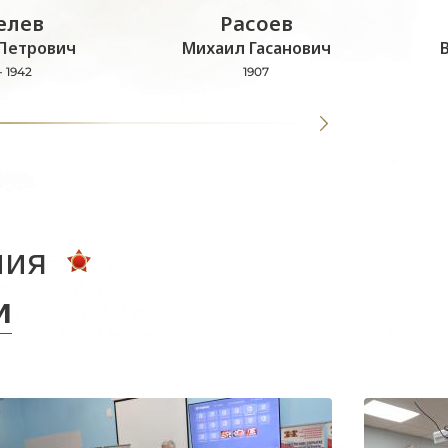
лев
Расоев
Петрович
Михаил Гасанович
- 1942
1907
ния
и