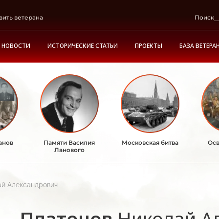
вить ветерана
Поиск
НОВОСТИ
ИСТОРИЧЕСКИЕ СТАТЬИ
ПРОЕКТЫ
БАЗА ВЕТЕРА
анов
Памяти Василия
Московская битва
Осв
Ланового
ай Александрович
Платонов
Николай А