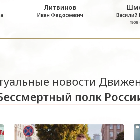
Литвинов
Шме
а
Иван Федосеевич
Василий 
1908 
туальные новости Движе
Бессмертный полк Росси