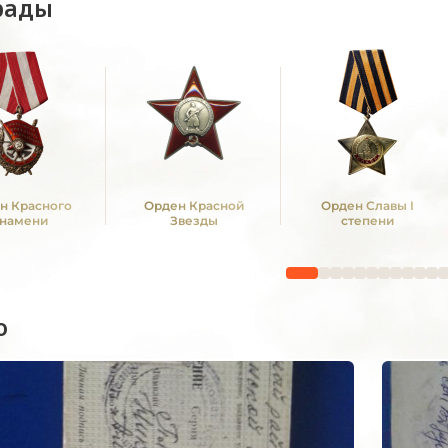
рады
н Красного
Орден Красной
Орден Славы I
намени
Звезды
степени
о