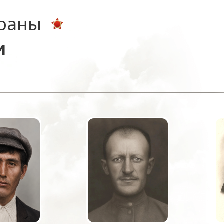
ераны
и