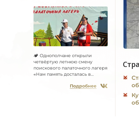
🏕 Однополчане открыли
четвёртую летнюю смену
Стр
поискового палаточного лагеря
«Нам память досталась в...
Ст
об
Подробнее
Ку
об