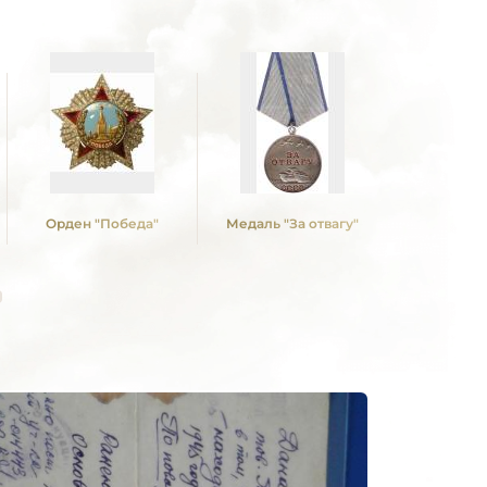
Орден "Победа"
Медаль "За отвагу"
Медаль "З
Ленинг