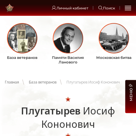
Личный кабинет
Поиск
База ветеранов
Памяти Василия
Московская битва
Ланового
Главная
База ветеранов
Плугатырев Иосиф Кононович
МЕНЮ
Плугатырев
Иосиф
Кононович