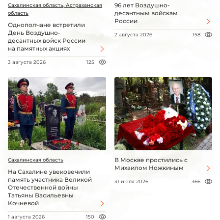
96 лет Воздушно-
Сахалинская область, Астраханская
десантным войскам
область
России
Однополчане встретили
День Воздушно-
2 августа 2026
158
десантных войск России
на памятных акциях
3 августа 2026
125
В Москве простились с
Сахалинская область
Михаилом Ножкиным
На Сахалине увековечили
память участника Великой
31 июля 2026
366
Отечественной войны
Татьяны Васильевны
Кочневой
1 августа 2026
150