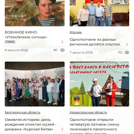
ВОЕННОЕ КИНО.
Москва
«Утомленное солнце»
Однополчане из разных
(1988)
регионов делятся опытом
8 августа 2026
80
7 августа 2026
113
Белгородская область
Архангельская область
Оживляя историю: день
Однополчане открыли
рождения отметил музей-
четвёртую летнюю смену
диорама «Курская битва»
поискового палаточного
лагеря «Нам память