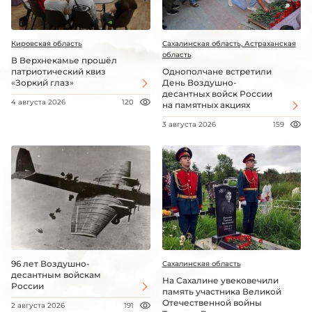
Кировская область
Сахалинская область, Астраханская
область
В Верхнекамье прошёл
патриотический квиз
Однополчане встретили
«Зоркий глаз»
День Воздушно-
десантных войск России
4 августа 2026
120
на памятных акциях
3 августа 2026
159
96 лет Воздушно-
Сахалинская область
десантным войскам
На Сахалине увековечили
России
память участника Великой
Отечественной войны
2 августа 2026
191