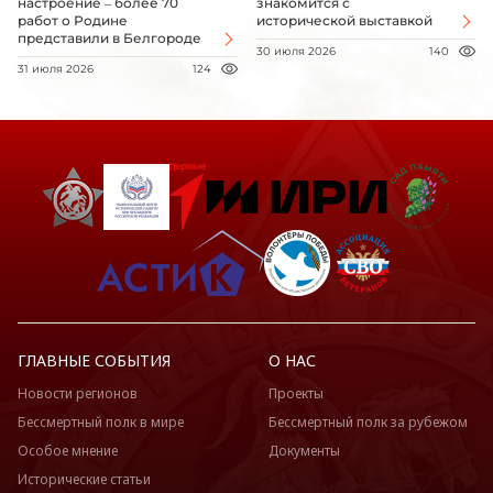
настроение – более 70
знакомится с
работ о Родине
исторической выставкой
представили в Белгороде
30 июля 2026
140
31 июля 2026
124
ГЛАВНЫЕ СОБЫТИЯ
О НАС
Новости регионов
Проекты
Бессмертный полк в мире
Бессмертный полк за рубежом
Особое мнение
Документы
Исторические статьи