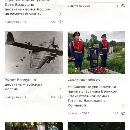
День Воздушно-
2 августа 2026
116
десантных войск России
на памятных акциях
3 августа 2026
122
96 лет Воздушно-
Сахалинская область
десантным войскам
На Сахалине увековечили
России
память участника Великой
Отечественной войны
2 августа 2026
154
Татьяны Васильевны
Кочневой
1 августа 2026
145