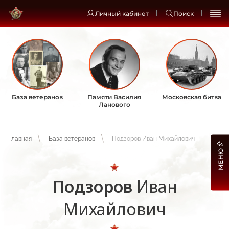
Личный кабинет
Поиск
База ветеранов
Памяти Василия
Московская битва
Ланового
Главная
База ветеранов
Подзоров Иван Михайлович
МЕНЮ
Подзоров
Иван
Михайлович