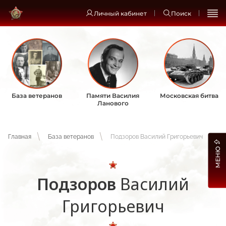
Личный кабинет
Поиск
База ветеранов
Памяти Василия
Московская битва
Ланового
Главная
База ветеранов
Подзоров Василий Григорьевич
МЕНЮ
Подзоров
Василий
Григорьевич