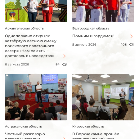
Архангельская область
Белгородская область
Однополчане открыли
Помним и гордимся!
четвёртую летнюю смену
5 августа 2026
108
поискового палаточного
лагеря «Нам память
досталась в наследство»
6 августа 2026
84
Астраханская область
Кировская область
Честный разговор о
В Верхнекамье прошёл
правде и истории
патриотический квиз