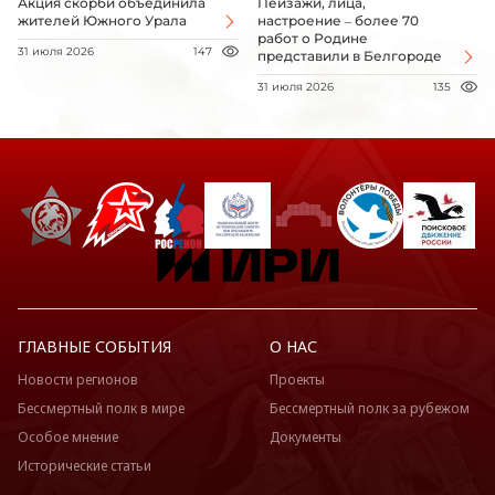
Акция скорби объединила
Пейзажи, лица,
жителей Южного Урала
настроение – более 70
работ о Родине
31 июля 2026
147
представили в Белгороде
31 июля 2026
135
ГЛАВНЫЕ СОБЫТИЯ
О НАС
Новости регионов
Проекты
Бессмертный полк в мире
Бессмертный полк за рубежом
Особое мнение
Документы
Исторические статьи