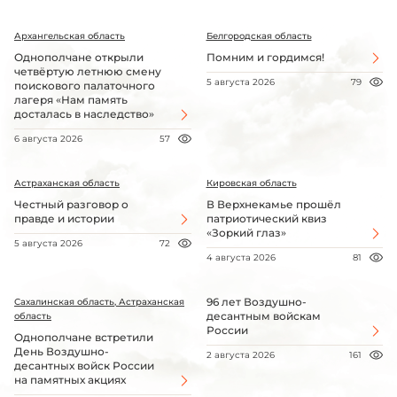
Архангельская область
Белгородская область
Однополчане открыли
Помним и гордимся!
четвёртую летнюю смену
5 августа 2026
79
поискового палаточного
лагеря «Нам память
досталась в наследство»
6 августа 2026
57
Астраханская область
Кировская область
Честный разговор о
В Верхнекамье прошёл
правде и истории
патриотический квиз
«Зоркий глаз»
5 августа 2026
72
4 августа 2026
81
96 лет Воздушно-
Сахалинская область, Астраханская
десантным войскам
область
России
Однополчане встретили
День Воздушно-
2 августа 2026
161
десантных войск России
на памятных акциях