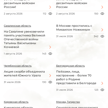
десантным войскам
десантным войскам
России!
России
2 августа 2026
112
2 августа 2026
150
В Москве простились с
Сахалинская область
Михаилом Ножкиным
На Сахалине увековечили
память участника Великой
31 июля 2026
342
Отечественной войны
Татьяны Васильевны
Кочневой
1 августа 2026
143
Челябинская область
Белгородская область
Акция скорби объединила
Пейзажи, лица,
жителей Южного Урала
настроение – более 70
работ о Родине
31 июля 2026
130
представили в Белгороде
31 июля 2026
123
Кировская область
Москва, Татарстан
Кировская область
Однополчане продолжают