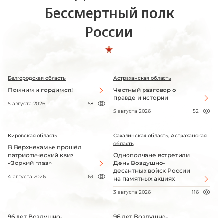
Бессмертный полк
России
Белгородская область
Астраханская область
Помним и гордимся!
Честный разговор о
правде и истории
5 августа 2026
58
5 августа 2026
52
Кировская область
Сахалинская область, Астраханская
область
В Верхнекамье прошёл
патриотический квиз
Однополчане встретили
«Зоркий глаз»
День Воздушно-
десантных войск России
4 августа 2026
69
на памятных акциях
3 августа 2026
116
96 лет Воздушно-
96 лет Воздушно-