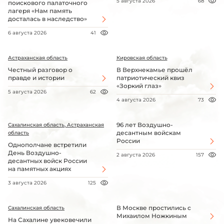
5 августа 2026
68
поискового палаточного
лагеря «Нам память
досталась в наследство»
6 августа 2026
41
Астраханская область
Кировская область
Честный разговор о
В Верхнекамье прошёл
правде и истории
патриотический квиз
«Зоркий глаз»
5 августа 2026
62
4 августа 2026
73
96 лет Воздушно-
Сахалинская область, Астраханская
десантным войскам
область
России
Однополчане встретили
День Воздушно-
2 августа 2026
157
десантных войск России
на памятных акциях
3 августа 2026
125
В Москве простились с
Сахалинская область
Михаилом Ножкиным
На Сахалине увековечили