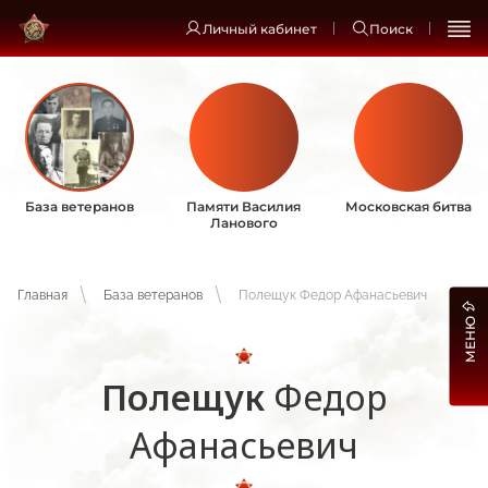
Личный кабинет
Поиск
База ветеранов
Памяти Василия
Московская битва
Ланового
Главная
База ветеранов
Полещук Федор Афанасьевич
МЕНЮ
Полещук
Федор
Афанасьевич