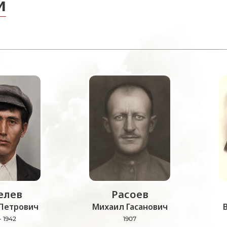
и
лев
Расоев
Петрович
Михаил Гасанович
- 1942
1907