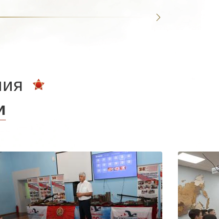
ния
и