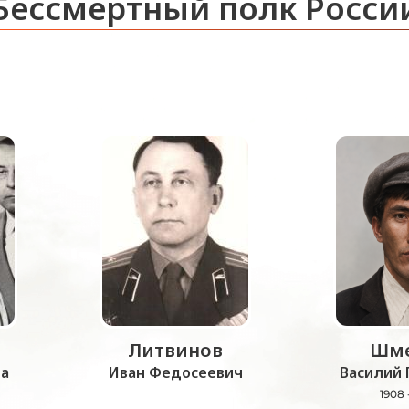
Бессмертный полк Росси
Литвинов
Шме
а
Иван Федосеевич
Василий 
1908 