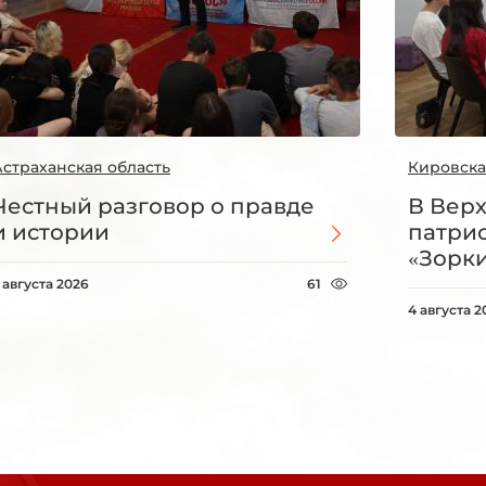
Астраханская область
Кировска
Честный разговор о правде
В Вер
и истории
патри
«Зорки
 августа 2026
61
4 августа 2