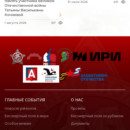
память участника Великой
31 июля 2026
451
Отечественной войны
Татьяны Васильевны
Кочневой
1 августа 2026
167
ГЛАВНЫЕ СОБЫТИЯ
О НАС
Новости регионов
Проекты
Бессмертный полк в мире
Бессмертный полк за рубежом
Особое мнение
Документы