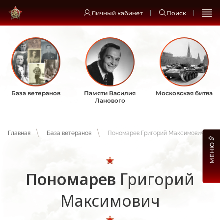
Личный кабинет
Поиск
База ветеранов
Памяти Василия
Московская битва
Ланового
Главная
База ветеранов
Пономарев Григорий Максимович
МЕНЮ
Пономарев
Григорий
Максимович