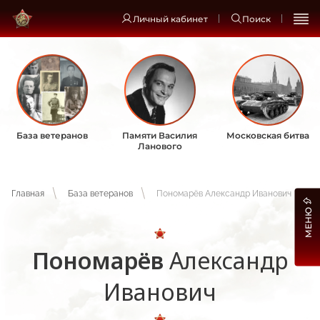
Личный кабинет
Поиск
База ветеранов
Памяти Василия
Московская битва
Ланового
Главная
База ветеранов
Пономарёв Александр Иванович
МЕНЮ
Пономарёв
Александр
Иванович