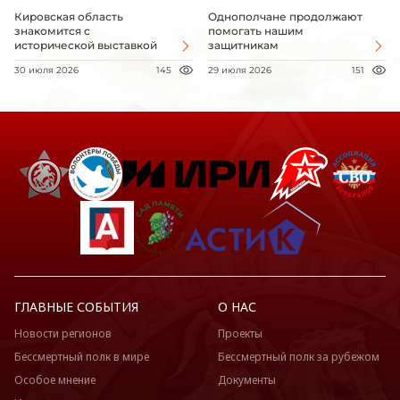
Кировская область
Однополчане продолжают
знакомится с
помогать нашим
исторической выставкой
защитникам
30 июля 2026
145
29 июля 2026
151
ГЛАВНЫЕ СОБЫТИЯ
О НАС
Новости регионов
Проекты
Бессмертный полк в мире
Бессмертный полк за рубежом
Особое мнение
Документы