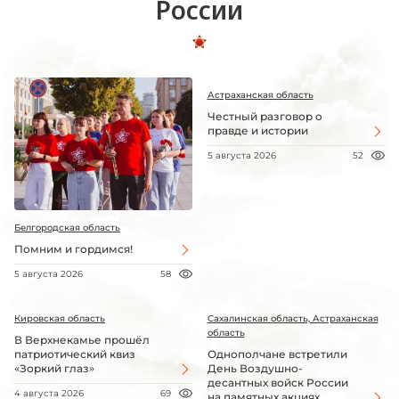
России
Астраханская область
Честный разговор о
правде и истории
5 августа 2026
52
Белгородская область
Помним и гордимся!
5 августа 2026
58
Кировская область
Сахалинская область, Астраханская
область
В Верхнекамье прошёл
патриотический квиз
Однополчане встретили
«Зоркий глаз»
День Воздушно-
десантных войск России
4 августа 2026
69
на памятных акциях