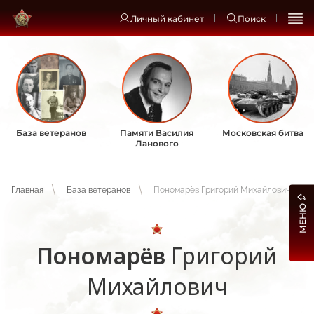
Личный кабинет
Поиск
База ветеранов
Памяти Василия
Московская битва
Ланового
Главная
База ветеранов
Пономарёв Григорий Михайлович
МЕНЮ
Пономарёв
Григорий
Михайлович