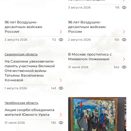
3 августа 2026
116
96 лет Воздушно-
96 лет Воздушно-
десантным войскам
десантным войскам
России!
России
2 августа 2026
112
2 августа 2026
150
В Москве простились с
Сахалинская область
Михаилом Ножкиным
На Сахалине увековечили
память участника Великой
31 июля 2026
342
Отечественной войны
Татьяны Васильевны
Кочневой
1 августа 2026
143
Челябинская область
Акция скорби объединила
жителей Южного Урала
31 июля 2026
130