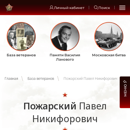
Личный кабинет
Поиск
База ветеранов
Памяти Василия
Московская битва
Ланового
Главная
База ветеранов
Пожарский Павел Никифорович
МЕНЮ
Пожарский
Павел
Никифорович