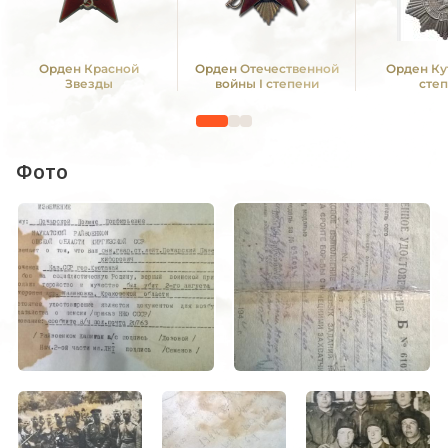
Орден Красной
Орден Отечественной
Орден Кут
Звезды
войны I степени
сте
Фото