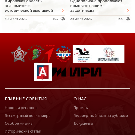
Кировская область
Однополчане продолжают
знакомится с
помогать нашим
исторической выставкой
защитникам
30 июля 2026
143
29 июля 2026
144
ГЛАВНЫЕ СОБЫТИЯ
О НАС
Новости регионов
Проекты
Бессмертный полк в мире
Бессмертный полк за рубежом
Особое мнение
Документы
Исторические статьи