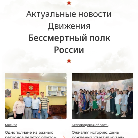
Актуальные новости
Движения
Бессмертный полк
России
Москва
Белгородская область
Однополчане из разных
Оживляя историю: день
регионов делятся опытом
рождения отметил музей-