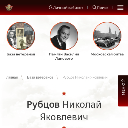
Личный кабинет
Поиск
База ветеранов
Памяти Василия
Московская битва
Ланового
Главная
База ветеранов
Рубцов Николай Яковлевич
МЕНЮ
Рубцов
Николай
Яковлевич