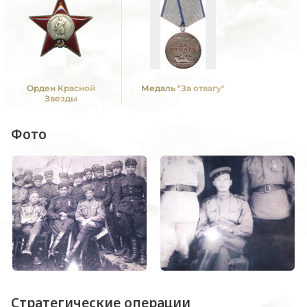
Орден Красной
Медаль "За отвагу"
Звезды
Фото
Стратегические операции