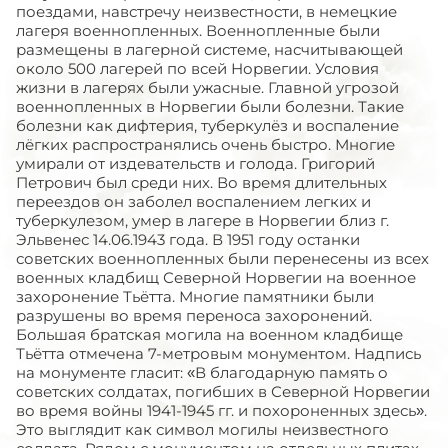
поездами, навстречу неизвестности, в немецкие
лагеря военнопленных. Военнопленные были
размещены в лагерной системе, насчитывающей
около 500 лагерей по всей Норвегии. Условия
жизни в лагерях были ужасные. Главной угрозой
военнопленныx в Норвегии были болезни. Такие
болезни как дифтерия, туберкулёз и воспаление
лёгких распространялись очень быстро. Многие
умирали от издевательств и голода. Григорий
Петрович был среди них. Во время длительных
переездов он заболел воспалением легких и
туберкулезом, умер в лагере в Норвегии близ г.
Эльвенес 14.06.1943 года. В 1951 году останки
советских военнопленных были перенесены из всех
военных кладбищ Северной Норвегии на военное
захоронение Тьётта. Многие памятники были
разрушены во время переноса захоронений.
Большая братская могила на военном кладбище
Тьётта отмечена 7-метровым монументом. Надпись
на монументе гласит: «В благодарную память о
советских солдатах, погибших в Северной Норвегии
во время войны 1941-1945 гг. и похороненных здесь».
Это выглядит как символ могилы неизвестного