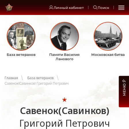
Личный кабинет
Поиск
База ветеранов
Памяти Василия
Московская битва
Ланового
Главная
База ветеранов
Савенок(Савинков) Григорий Петрович
МЕНЮ
Савенок(Савинков)
Григорий Петрович