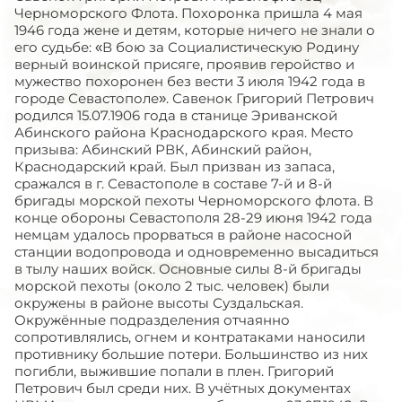
Черноморского Флота. Похоронка пришла 4 мая
1946 года жене и детям, которые ничего не знали о
его судьбе: «В бою за Социалистическую Родину
верный воинской присяге, проявив геройство и
мужество похоронен без вести 3 июля 1942 года в
городе Севастополе». Савенок Григорий Петрович
родился 15.07.1906 года в станице Эриванской
Абинского района Краснодарского края. Место
призыва: Абинский РВК, Абинский район,
Краснодарский край. Был призван из запаса,
сражался в г. Севастополе в составе 7-й и 8-й
бригады морской пехоты Черноморского флота. В
конце обороны Севастополя 28-29 июня 1942 года
немцам удалось прорваться в районе насосной
станции водопровода и одновременно высадиться
в тылу наших войск. Основные силы 8-й бригады
морской пехоты (около 2 тыс. человек) были
окружены в районе высоты Суздальская.
Окружённые подразделения отчаянно
сопротивлялись, огнем и контратаками наносили
противнику большие потери. Большинство из них
погибли, выжившие попали в плен. Григорий
Петрович был среди них. В учётных документах