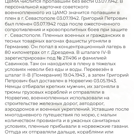
ЦВМА числится пропавшим без вести 03.07.1942. В
персональной карточке советского
военнопленного из ЦАМО значится попавшим в
плен в г. Севастополе 03.07.1942. Григорий Петрович
был пленен 03.07.1942 года после ожесточенного
сопротивления и кровопролитных боев при защите
г . Севастополя. Пленных военных и гражданских в
тесных товарных вагонах фашисты угоняли в
Германию. Он попал в концентрационный лагерь в
80 километрах от г. Дрездена. В шталаге IV-В
зарегистрирован под № 211496 и фамилией
Савинков. Там он находился в плену в тяжелых
условиях неволи без еды и воды. Перевезён в
шталаг II-В (Померания) 19.04.1943 , а затем Григорий
Петрович был доставлен в Норвегию 03.05.1943.
Немцы отбирали крепких мужчин, их загоняли в
трюмы грузовых кораблей и отправляли в
Норвегию, военнопленных использовали на
строительстве железных дорог, автодорог,
аэродромов и военных укреплений. Уставшие после
многодневного путешествия по морю, с малым
количеством провианта и в ужасных санитарных
условиях, пленные прибывали в норвежские гавани.
Оттуда их отправляли дальше, кораблями или