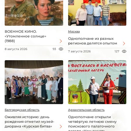
ВОЕННОЕ КИНО.
Москва
«Утомленное солнце»
Однополчане из разных
(1988)
регионов делятся опытом
8 августа 2026
93
7 августа 2026
127
Белгородская область
Архангельская область
Оживляя историю: день
Однополчане открыли
рождения отметил музей-
четвёртую летнюю смену
диорама «Курская битва»
поискового палаточного
лагеря «Нам память