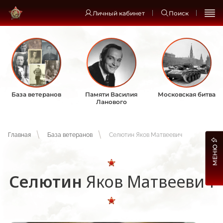
Личный кабинет
Поиск
База ветеранов
Памяти Василия
Московская битва
Ланового
Главная
База ветеранов
Селютин Яков Матвеевич
МЕНЮ
Селютин
Яков Матвеевич