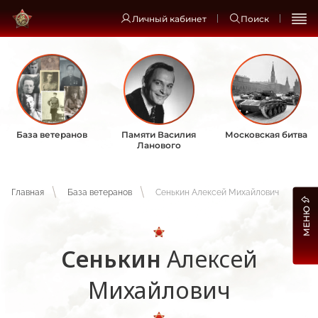
Личный кабинет
Поиск
База ветеранов
Памяти Василия
Московская битва
Ланового
Главная
База ветеранов
Сенькин Алексей Михайлович
МЕНЮ
Сенькин
Алексей
Михайлович