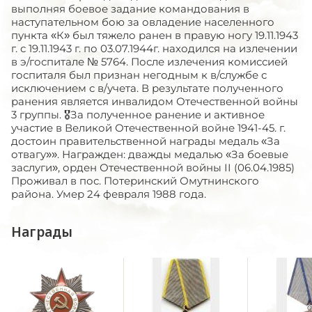
выполняя боевое задание командования в
наступательном бою за овладение населенного
пункта «К» был тяжело ранен в правую ногу 19.11.1943
г. с 19.11.1943 г. по 03.07.1944г. находился на излечении
в э/госпитале № 5764. После излечения комиссией
госпиталя был признан негодным к в/службе с
исключением с в/учета. В результате полученного
ранения является инвалидом Отечественной войны
3 группы. 🎖За полученное ранение и активное
участие в Великой Отечественной войне 1941-45. г.
достоин правительственной награды медаль «За
отвагу»». Награжден: дважды медалью «За боевые
заслуги», орден Отечественной войны II (06.04.1985)
Проживал в пос. Потеринский Омутнинского
района. Умер 24 февраля 1988 года.
Награды