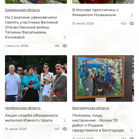
В Москве простились с
Сахалинская область
Михаилом Ножкиным
На Сахалине увековечили
память участника Великой
31 июля 2026
432
Отечественной войны
Татьяны Васильевны
Кочневой
1 августа 2026
165
Челябинская область
Белгородская область
Акция скорби объединила
Пейзажи, лица,
жителей Южного Урала
настроение – более 70
работ о Родине
31 июля 2026
147
представили в Белгороде
31 июля 2026
134