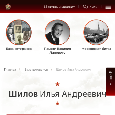
Личный кабинет
Поиск
База ветеранов
Памяти Василия
Московская битва
Ланового
Главная
База ветеранов
Шилов Илья Андреевич
МЕНЮ
Шилов
Илья Андреевич