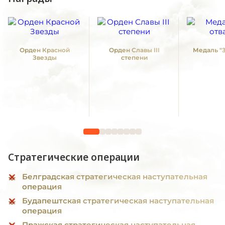
Орден Красной
Орден Славы III
Медаль "З
Звезды
степени
Стратегические операции
Белградская стратегическая наступательная
операция
Будапештская стратегическая наступательная
операция
Пражская стратегическая наступательная