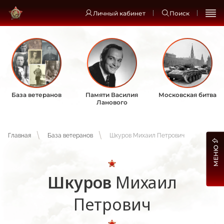
Личный кабинет
Поиск
База ветеранов
Памяти Василия
Московская битва
Ланового
Главная
База ветеранов
Шкуров Михаил Петрович
МЕНЮ
Шкуров
Михаил
Петрович