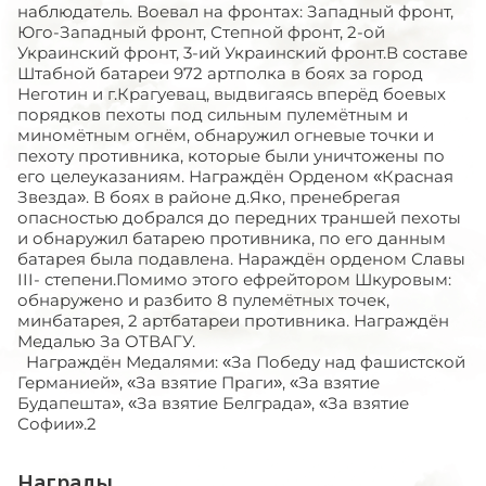
наблюдатель. Воевал на фронтах: Западный фронт,
Юго-Западный фронт, Степной фронт, 2-ой
Украинский фронт, 3-ий Украинский фронт.В составе
Штабной батареи 972 артполка в боях за город
Неготин и г.Крагуевац, выдвигаясь вперёд боевых
порядков пехоты под сильным пулемётным и
миномётным огнём, обнаружил огневые точки и
пехоту противника, которые были уничтожены по
его целеуказаниям. Награждён Орденом «Красная
Звезда». В боях в районе д.Яко, пренебрегая
опасностью добрался до передних траншей пехоты
и обнаружил батарею противника, по его данным
батарея была подавлена. Нараждён орденом Славы
III- степени.Помимо этого ефрейтором Шкуровым:
обнаружено и разбито 8 пулемётных точек,
минбатарея, 2 артбатареи противника. Награждён
Медалью За ОТВАГУ.
Награждён Медалями: «За Победу над фашистской
Германией», «За взятие Праги», «За взятие
Будапешта», «За взятие Белграда», «За взятие
Софии».2
Награды