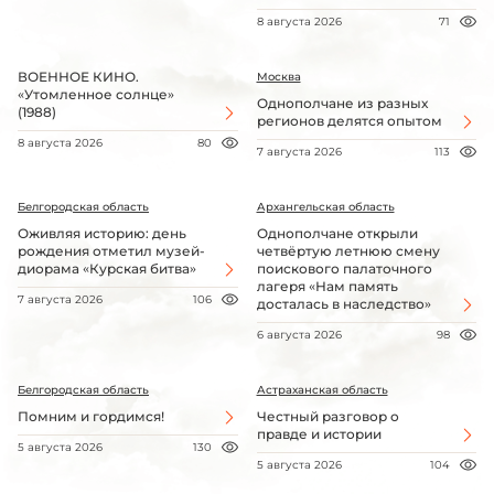
8 августа 2026
71
ВОЕННОЕ КИНО.
Москва
«Утомленное солнце»
Однополчане из разных
(1988)
регионов делятся опытом
8 августа 2026
80
7 августа 2026
113
Белгородская область
Архангельская область
Оживляя историю: день
Однополчане открыли
рождения отметил музей-
четвёртую летнюю смену
диорама «Курская битва»
поискового палаточного
лагеря «Нам память
7 августа 2026
106
досталась в наследство»
6 августа 2026
98
Белгородская область
Астраханская область
Помним и гордимся!
Честный разговор о
правде и истории
5 августа 2026
130
5 августа 2026
104