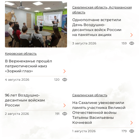
Сахалинская область, Астраханская
область
Однополчане встретили
День Воздушно-
десантных войск России
на памятных акциях
3 августа 2026
159
Кировская область
В Верхнекамье прошёл
патриотический квиз
«Зоркий глаз»
4 августа 2026
120
96 лет Воздушно-
Сахалинская область
десантным войскам
На Сахалине увековечили
России
память участника Великой
Отечественной войны
2 августа 2026
191
Татьяны Васильевны
Кочневой
1 августа 2026
179