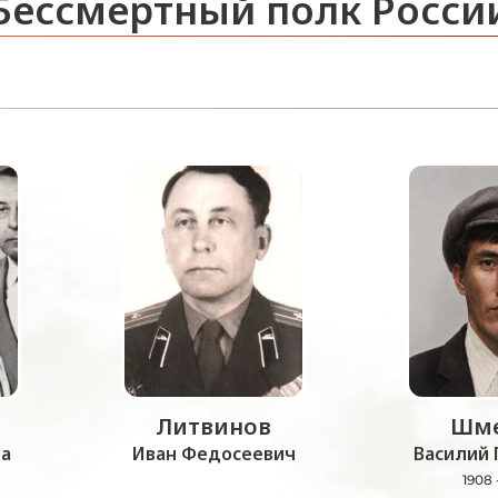
Бессмертный полк Росси
Литвинов
Шме
а
Иван Федосеевич
Василий 
1908 