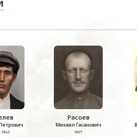
и
лев
Расоев
Петрович
Михаил Гасанович
- 1942
1907