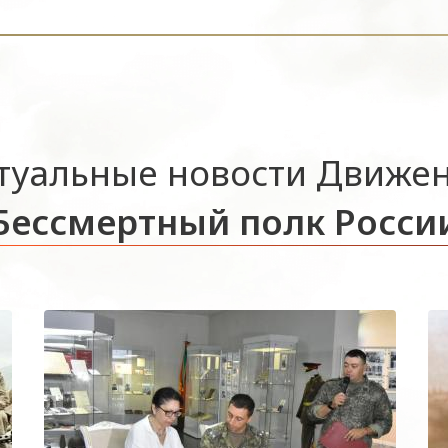
туальные новости Движе
Бессмертный полк Росси