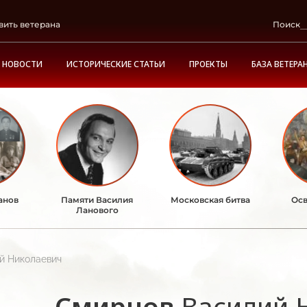
вить ветерана
Поиск
НОВОСТИ
ИСТОРИЧЕСКИЕ СТАТЬИ
ПРОЕКТЫ
БАЗА ВЕТЕРА
анов
Памяти Василия
Московская битва
Осв
Ланового
й Николаевич
Смирнов
Василий 