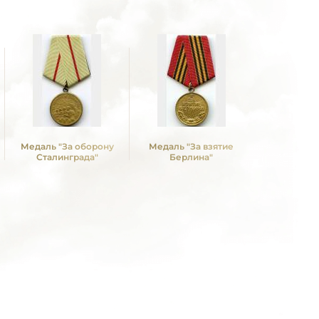
Медаль "За оборону
Медаль "За взятие
Медаль 
Сталинграда"
Берлина"
Победы в
Отечествен
1941—19