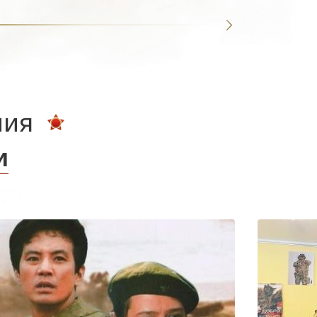
ния
и