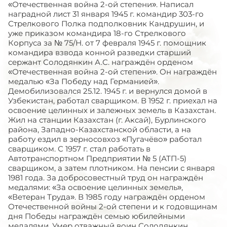
«Отечественная война 2-ой степени». Написал
наградной лист 31 января 1945 г. командир 303-го
Стрелкового Полка подполковник Кандрушин, и
уже приказом командира 18-го Стрелкового
Корпуса за № 75/Н. от 7 февраля 1945 г. помощник
командира взвода конной разведки старший
сержант Солодянкин А.С. награждён орденом
«Отечественная война 2-ой степени». Он награждён
медалью «За Победу над Германией».
Демобилизовался 25.12. 1945 г. и вернулся домой в
Узбекистан, работал сварщиком. В 1952 г. приехал на
освоение целинных и залежных земель в Казахстан.
Жил на станции Казахстан (г. Аксай), Бурлинского
района, Западно-Казахстанской области, а на
работу ездил в зерносовхоз «Пугачёво» работал
сварщиком. С 1957 г. стал работать в
Автотранспортном Предприятии № 5 (АТП-5)
сварщиком, а затем плотником. На пенсии с января
1981 года. За добросовестный труд он награждён
медалями: «За освоение целинных земель»,
«Ветеран Труда». В 1985 году награждён орденом
Отечественной войны 2-ой степени и к годовщинам
дня Победы награждён семью юбилейными
медалями. Умер отважный воин Солодянкин