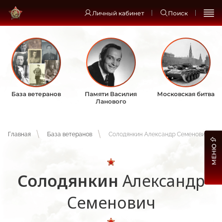
Личный кабинет
Поиск
База ветеранов
Памяти Василия
Московская битва
Ланового
Главная
База ветеранов
Солодянкин Александр Семенович
МЕНЮ
Солодянкин
Александр
Семенович