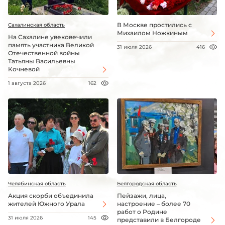
В Москве простились с
Сахалинская область
Михаилом Ножкиным
На Сахалине увековечили
память участника Великой
31 июля 2026
416
Отечественной войны
Татьяны Васильевны
Кочневой
1 августа 2026
162
Челябинская область
Белгородская область
Акция скорби объединила
Пейзажи, лица,
жителей Южного Урала
настроение – более 70
работ о Родине
31 июля 2026
145
представили в Белгороде