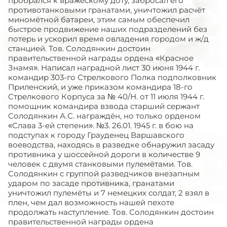
пробрался к вражескому доту, забросал его
противотанковыми гранатами, уничтожил расчёт
миномётной батареи, этим самым обеспечил
быстрое продвижение наших подразделений без
потерь и ускорил время овладения городом и ж/д
станцией. Тов. Солодянкин достоин
правительственной награды ордена «Красное
Знамя». Написал наградной лист 30 июня 1944 г.
командир 303-го Стрелкового Полка подполковник
Приленский, и уже приказом командира 18-го
Стрелкового Корпуса за № 40/Н. от 11 июля 1944 г.
помощник командира взвода старший сержант
Солодянкин А.С. награждён, но только орденом
«Слава 3-ей степени». №3. 26.01. 1945 г. в бою на
подступах к городу Грауденец Варшавского
воеводства, находясь в разведке обнаружил засаду
противника у шоссейной дороги в количестве 9
человек с двумя станковыми пулемётами. Тов.
Солодянкин с группой разведчиков внезапным
ударом по засаде противника, гранатами
уничтожил пулемёты и 7 немецких солдат, 2 взял в
плен, чем дал возможность нашей пехоте
продолжать наступление. Тов. Солодянкин достоин
правительственной награды ордена