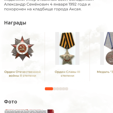
Александр Семёнович 4 января 1992 года и
похоронен на кладбище города Аксая.
Награды
Орден Отечественной
Орден Славы III
Медаль "З
войны II степени
степени
Фото