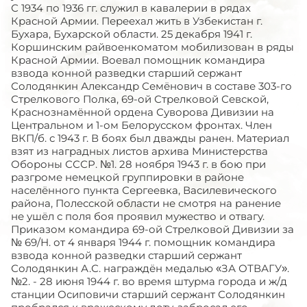
С 1934 по 1936 гг. служил в кавалерии в рядах
Красной Армии. Переехал жить в Узбекистан г.
Бухара, Бухарской области. 25 декабря 1941 г.
Коршинским райвоенкоматом мобилизован в ряды
Красной Армии. Воевал помощник командира
взвода конной разведки старший сержант
Солодянкин Александр Семёнович в составе 303-го
Стрелкового Полка, 69-ой Стрелковой Севской,
Краснознамённой ордена Суворова Дивизии на
Центральном и 1-ом Белорусском фронтах. Член
ВКП/б. с 1943 г. В боях был дважды ранен. Материал
взят из наградных листов архива Министерства
Обороны СССР. №1. 28 ноября 1943 г. в бою при
разгроме немецкой группировки в районе
населённого пункта Сергеевка, Василевического
района, Полесской области не смотря на ранение
не ушёл с поля боя проявил мужество и отвагу.
Приказом командира 69-ой Стрелковой Дивизии за
№ 69/Н. от 4 января 1944 г. помощник командира
взвода конной разведки старший сержант
Солодянкин А.С. награждён медалью «ЗА ОТВАГУ».
№2. - 28 июня 1944 г. во время штурма города и ж/д
станции Осиповичи старший сержант Солодянкин