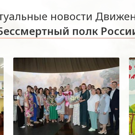
туальные новости Движе
Бессмертный полк Росси