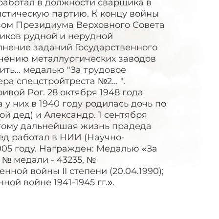
работал в должности сварщика в
истическую партию. К концу войны
казом Президиума Верховного Совета
иков рудной и нерудной
нение заданий Государственного
чению металлургических заводов
ь... медалью "За трудовое
ра спецстройтреста №2... ".
ивой Рог. 28 октября 1948 года
у них в 1940 году родилась дочь по
ой дед) и Александр. 1 сентября
этому дальнейшая жизнь прадеда
дед работал в НИИ (Научно-
005 году. Награжден: Медалью «За
 № медали - 43235, №
нной войны II степени (20.04.1990);
ой войне 1941-1945 гг.».