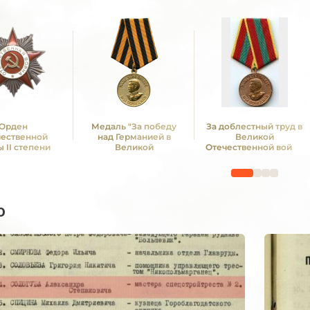
Орден
Медаль "За победу
За доблестный труд в
чественной
над Германией в
Великой
 II степени
Великой
Отечественной войне
Отечественной войне
1941—1945 гг.
1941 -1945 гг."
о