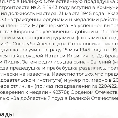
ал, что в Великую Отечественную прадедушка 
тройтресте № 2. В 1943 году вступил в Коммун
ил должность мастера. 31 марта 1945 года "У
. О награждении орденами и медалями работн
ышленности Наркочермета. За успешное выпол
тета Обороны по увеличению добычи и обеспе
ной и марганцовой рудами и флюсами наградит
ие"... Сологуба Александра Степановича - масте
душка получил награду 15 мая 1945 года в г. Кр
ся на Хавруцкой Натальи Ильиничне. До брака 
 Лидия. Затем родились два сына - Евгений (м
 года прадедушка и прабабушка развились, по
ически не известна. Известно только, что пра
довательском институте) и умер примерно в 2
вое отличие» (приказ поздравления № 220/422,
оверения к медали - 42378); Орденом Отечестве
ью «За доблестный труд в Великой Отечественн
рады