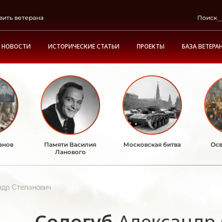
вить ветерана
Поиск
НОВОСТИ
ИСТОРИЧЕСКИЕ СТАТЬИ
ПРОЕКТЫ
БАЗА ВЕТЕРА
анов
Памяти Василия
Московская битва
Осв
Ланового
ндр Степанович
Сологуб
Александр