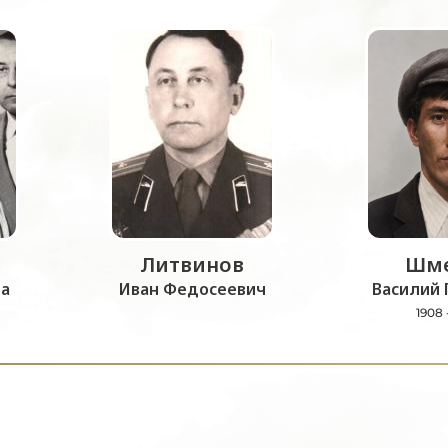
Литвинов
Шме
а
Иван Федосеевич
Василий 
1908 