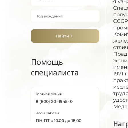
я узн
Спецс
получ
СССР
пром
Коми
Найти
желез
отлич
Праде
Помощь
женил
имени
специалиста
1971
практ
иссле
трудо
Горячая линия:
удост
8 (800) 20 -1945- 0
Медал
Часы работы:
ПН-ПТ с 10:00 до 18:00
Наг