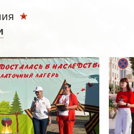
ния
и