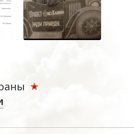
ераны
и