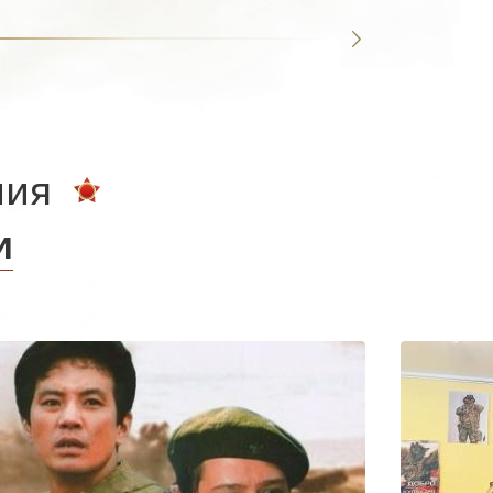
ния
и