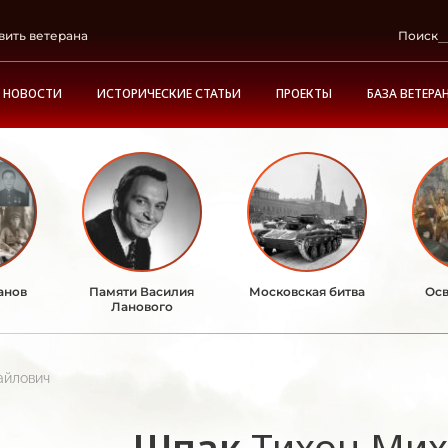
вить ветерана
Поиск
НОВОСТИ
ИСТОРИЧЕСКИЕ СТАТЬИ
ПРОЕКТЫ
БАЗА ВЕТЕРА
анов
Памяти Василия
Московская битва
Осв
Ланового
айлович
Шпак
Тихон Ми