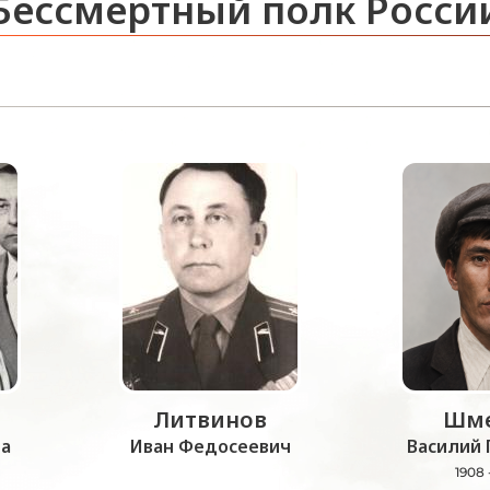
Бессмертный полк Росси
Литвинов
Шме
а
Иван Федосеевич
Василий 
1908 