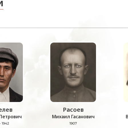
и
лев
Расоев
Петрович
Михаил Гасанович
- 1942
1907