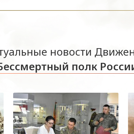
туальные новости Движе
Бессмертный полк Росси