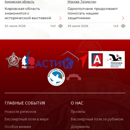
Кировская область
Москва, Татарстан
Кировская область
Однополчане продолжают
знакомится с
помогать нашим
исторической выставкой
защитникам
30 июля 2026
140
29 июля 2026
143
ГЛАВНЫЕ СОБЫТИЯ
О НАС
Новости регионов
Проекты
Бессмертный полк в мире
Бессмертный полк за рубежом
Особое мнение
Документы