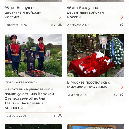
96 лет Воздушно-
96 лет Воздушно-
десантным войскам
десантным войскам
России!
России
2 августа 2026
114
2 августа 2026
151
В Москве простились с
Сахалинская область
Михаилом Ножкиным
На Сахалине увековечили
память участника Великой
31 июля 2026
347
Отечественной войны
Татьяны Васильевны
Кочневой
1 августа 2026
145