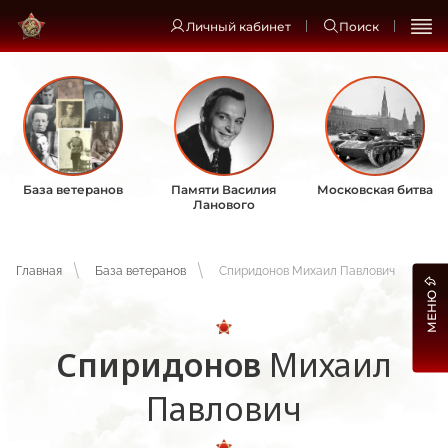
Личный кабинет
Поиск
База ветеранов
Памяти Василия
Московская битва
Ланового
Главная
База ветеранов
Спиридонов Михаил Павлович
МЕНЮ
Спиридонов
Михаил
Павлович