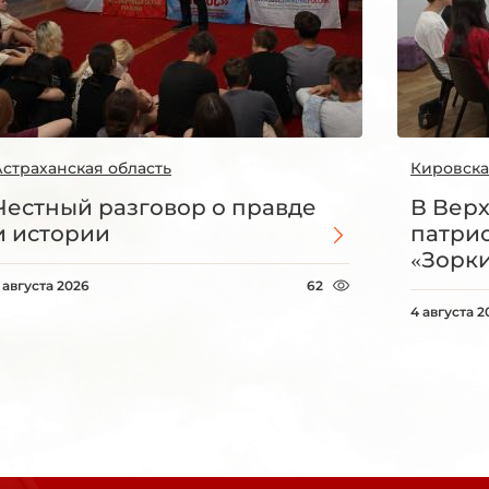
Астраханская область
Кировска
Честный разговор о правде
В Вер
и истории
патри
«Зорки
 августа 2026
62
4 августа 2