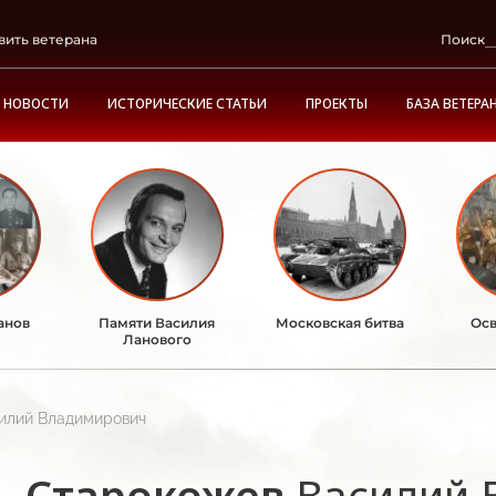
вить ветерана
Поиск
НОВОСТИ
ИСТОРИЧЕСКИЕ СТАТЬИ
ПРОЕКТЫ
БАЗА ВЕТЕРА
анов
Памяти Василия
Московская битва
Осв
Ланового
илий Владимирович
Старокожев
Василий 