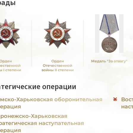
рады
Орден
Орден
Медаль "За отвагу"
чественной
Отечественной
ы I степени
войны II степени
атегические операции
мско-Харьковская оборонительная
Вос
ерация
нас
ронежско-Харьковская
ратегическая наступательная
ерация