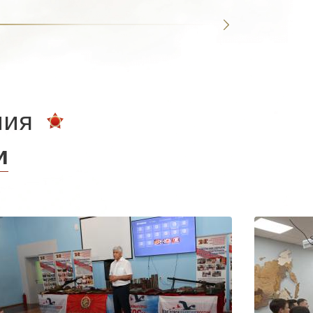
ния
и