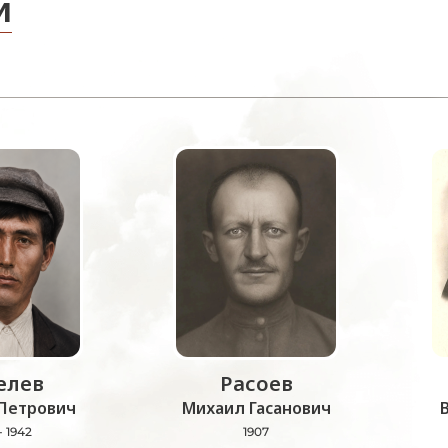
и
лев
Расоев
Петрович
Михаил Гасанович
- 1942
1907