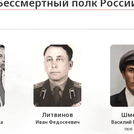
Бессмертный полк Росси
Литвинов
Шме
а
Иван Федосеевич
Василий 
1908 