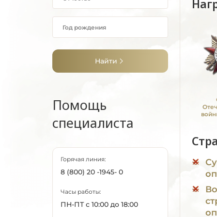
Наг
Найти
Помощь
Оте
войн
специалиста
Стр
Горячая линия:
Су
8 (800) 20 -1945- 0
оп
Во
Часы работы:
ст
ПН-ПТ с 10:00 до 18:00
оп