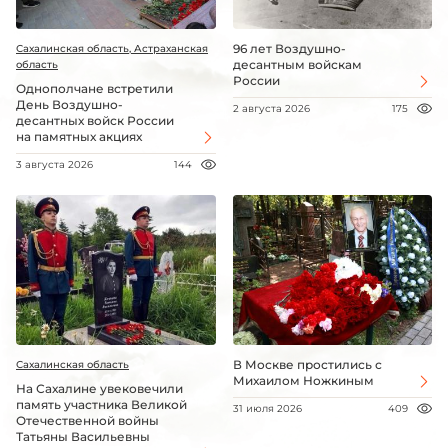
96 лет Воздушно-
Сахалинская область, Астраханская
десантным войскам
область
России
Однополчане встретили
День Воздушно-
2 августа 2026
175
десантных войск России
на памятных акциях
3 августа 2026
144
В Москве простились с
Сахалинская область
Михаилом Ножкиным
На Сахалине увековечили
память участника Великой
31 июля 2026
409
Отечественной войны
Татьяны Васильевны