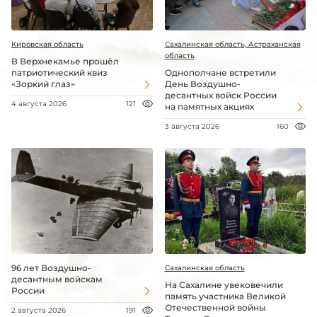
Кировская область
Сахалинская область, Астраханская
область
В Верхнекамье прошёл
патриотический квиз
Однополчане встретили
«Зоркий глаз»
День Воздушно-
десантных войск России
4 августа 2026
121
на памятных акциях
3 августа 2026
160
96 лет Воздушно-
Сахалинская область
десантным войскам
На Сахалине увековечили
России
память участника Великой
Отечественной войны
2 августа 2026
191