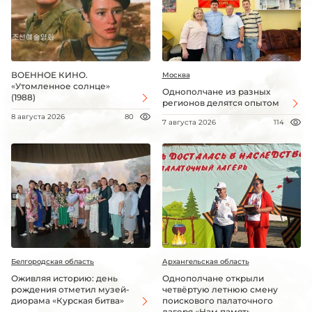
ВОЕННОЕ КИНО.
Москва
«Утомленное солнце»
Однополчане из разных
(1988)
регионов делятся опытом
8 августа 2026
80
7 августа 2026
114
Белгородская область
Архангельская область
Оживляя историю: день
Однополчане открыли
рождения отметил музей-
четвёртую летнюю смену
диорама «Курская битва»
поискового палаточного
лагеря «Нам память