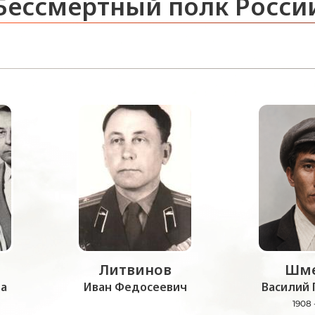
Бессмертный полк Росси
Литвинов
Шме
а
Иван Федосеевич
Василий 
1908 