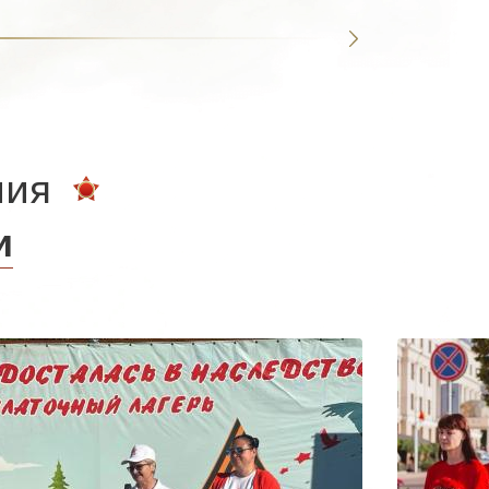
ния
и