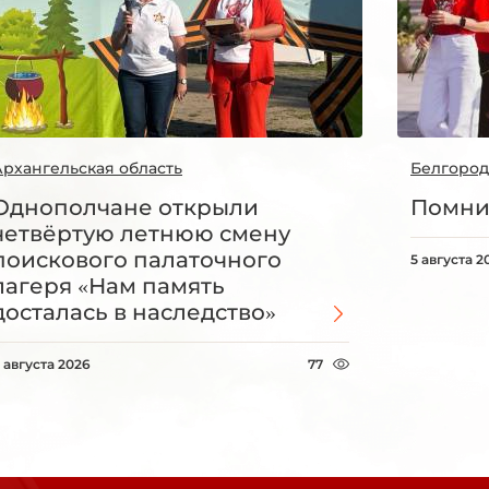
Архангельская область
Белгород
Однополчане открыли
Помни
четвёртую летнюю смену
поискового палаточного
5 августа 2
лагеря «Нам память
досталась в наследство»
 августа 2026
77