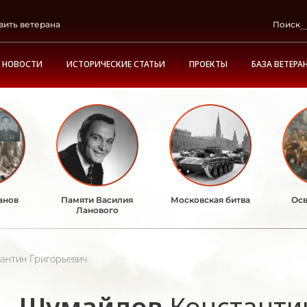
вить ветерана
Поиск
НОВОСТИ
ИСТОРИЧЕСКИЕ СТАТЬИ
ПРОЕКТЫ
БАЗА ВЕТЕРА
анов
Памяти Василия
Московская битва
Осв
Ланового
антин Григорьевич
Шумайлов
Константи