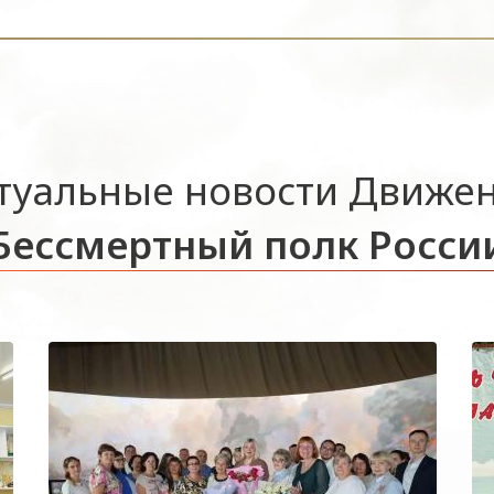
туальные новости Движе
Бессмертный полк Росси