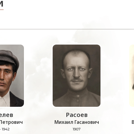
и
лев
Расоев
Петрович
Михаил Гасанович
- 1942
1907