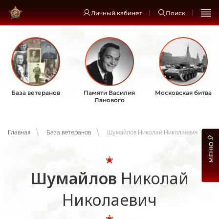
Личный кабинет
Поиск
База ветеранов
Памяти Василия
Московская битва
Ланового
Главная
База ветеранов
Шумайлов Николай Николаевич
МЕНЮ
Шумайлов
Николай
Николаевич