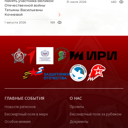
память участника Великой
31 июля 2026
460
Отечественной войны
Татьяны Васильевны
Кочневой
1 августа 2026
169
ГЛАВНЫЕ СОБЫТИЯ
О НАС
Новости регионов
Проекты
Бессмертный полк в мире
Бессмертный полк за рубежом
Особое мнение
Документы