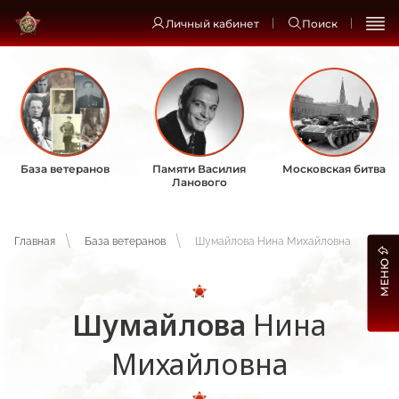
Личный кабинет
Поиск
База ветеранов
Памяти Василия
Московская битва
Ланового
Главная
База ветеранов
Шумайлова Нина Михайловна
МЕНЮ
Шумайлова
Нина
Михайловна