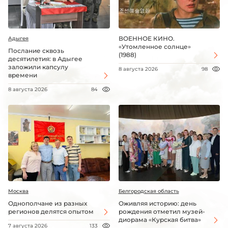
ВОЕННОЕ КИНО.
Адыгея
«Утомленное солнце»
Послание сквозь
(1988)
десятилетия: в Адыгее
заложили капсулу
8 августа 2026
98
времени
8 августа 2026
84
Москва
Белгородская область
Однополчане из разных
Оживляя историю: день
регионов делятся опытом
рождения отметил музей-
диорама «Курская битва»
7 августа 2026
133